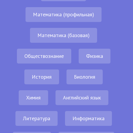
Математика (профильная)
Математика (базовая)
Обществознание
Физика
История
Биология
Химия
Английский язык
Литература
Информатика