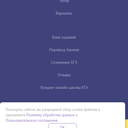
Тесты
Варианты
Банк заданий
Перевод баллов
Сочинение ЕГЭ
Отзывы
Лучшие онлайн-школы ЕГЭ
Пользуясь сайтом, вы разрешаете сбор cookie-файлов и
принимаете
Политику обработки данных
и
Пользовательское соглашение
.
Бесплатная летняя школа
OK