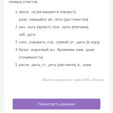
номера ответов.
проск...чу (на машине в поворот),
разл...гающийся, ум...лять (достоинства)
нач...нать (проект), пож...мать (плечами),
заб...рать
согл...совывать, отр...слевой, ут...щить (в нору)
безог...ворочный, во...бражение, маж...рная
(тональность)
рассм...шить, ст...реть (ластиком), в...траж
Объект авторского права ООО «Легион»
Посмотреть решение