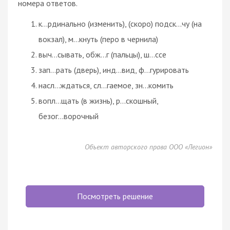
номера ответов.
к...рдинально (изменить), (скоро) подск...чу (на
вокзал), м...кнуть (перо в чернила)
выч...сывать, обж...г (пальцы), ш...ссе
зап...рать (дверь), инд...вид, ф...гурировать
насл...ждаться, сл...гаемое, зн...комить
вопл...щать (в жизнь), р...скошный,
безог...ворочный
Объект авторского права ООО «Легион»
Посмотреть решение