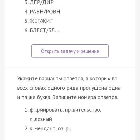
ДЕР/ДИР
РАВН/РОВН
ЖЕГ/ЖИГ
БЛЕСТ/БЛ…
Укажите варианты ответов, в которых во
всех словах одного ряда пропущена одна
и та же буква. Запишите номера ответов.
ф...рмировать, пр..вительство,
п..лезный
к..мендант, оз..р…