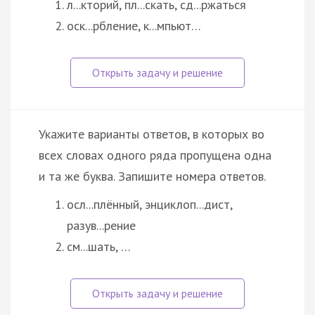
л...кторий, пл...скать, сд...ржаться
оск...рбление, к...мпьют…
Укажите варианты ответов, в которых во
всех словах одного ряда пропущена одна
и та же буква. Запишите номера ответов.
осл...плённый, энциклоп...дист,
разув...рение
см...шать, …