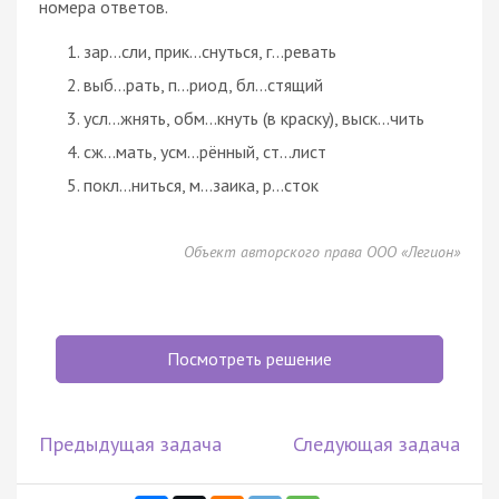
номера ответов.
зар...сли, прик...снуться, г...ревать
выб...рать, п...риод, бл...стящий
усл...жнять, обм...кнуть (в краску), выск...чить
сж...мать, усм...рённый, ст...лист
покл...ниться, м...заика, р...сток
Объект авторского права ООО «Легион»
Посмотреть решение
Предыдущая задача
Следующая задача