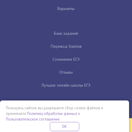
Варианты
Банк заданий
Перевод баллов
Сочинение ЕГЭ
Отзывы
Лучшие онлайн-школы ЕГЭ
Пользуясь сайтом, вы разрешаете сбор cookie-файлов и
принимаете
Политику обработки данных
и
Пользовательское соглашение
.
Бесплатная летняя школа
OK
ПОДРОБНЕЕ
ПРОВЕДИ ЭТО ЛЕТО С ПОЛЬЗОЙ