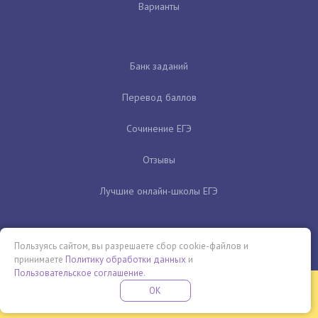
Варианты
Банк заданий
Перевод баллов
Сочинение ЕГЭ
Отзывы
Лучшие онлайн-школы ЕГЭ
Пользуясь сайтом, вы разрешаете сбор cookie-файлов и
принимаете
Политику обработки данных
и
Пользовательское соглашение
.
Бесплатная летняя школа
OK
ПОДРОБНЕЕ
ПРОВЕДИ ЭТО ЛЕТО С ПОЛЬЗОЙ