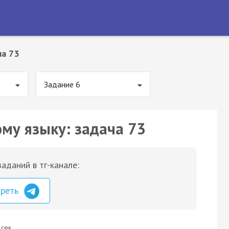
ча 73
Задание 6
ому языку: задача 73
аданий в тг-канале:
треть
 сек.