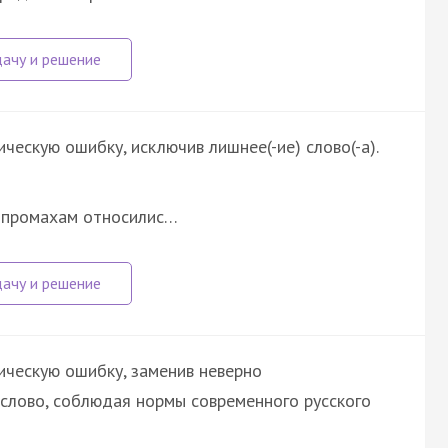
ческую ошибку, исключив лишнее(-ие) слово(-а).
м промахам относилис…
ическую ошибку, заменив неверно
слово, соблюдая нормы современного русского