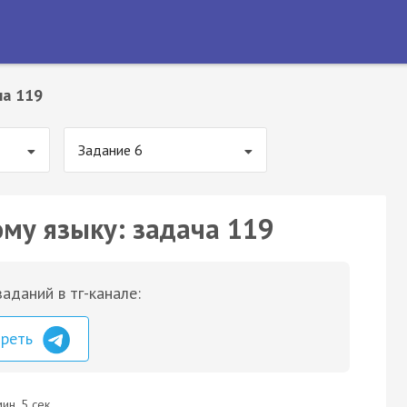
ча 119
Задание 6
ому языку: задача 119
аданий в тг-канале:
треть
ин. 5 сек.