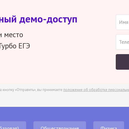
тный демо-доступ
и место
Турбо ЕГЭ
а кнопку «Отправить», вы принимаете
положение об обработке персональн
базовая)
Обществознание
Физика