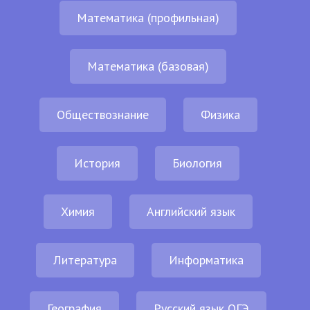
Математика (профильная)
Математика (базовая)
Обществознание
Физика
История
Биология
Химия
Английский язык
Литература
Информатика
География
Русский язык ОГЭ