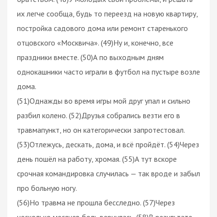
их легче сообща, будь то переезд на новую квартиру,
постройка садового дома или ремонт старенького
отцовского «Москвича». (49)Ну и, конечно, все
праздники вместе. (50)А по выходным дням
однокашники часто играли в футбол на пустыре возле
дома.
(51)Однажды во время игры мой друг упал и сильно
разбил колено. (52)Друзья собрались везти его в
травмапункт, но он категорически запротестовал.
(53)Отлежусь, дескать, дома, и всё пройдёт. (54)Через
день пошёл на работу, хромая. (55)А тут вскоре
срочная командировка случилась — так вроде и забыл
про больную ногу.
(56)Но травма не прошла бесследно. (57)Через
несколько месяцев боль вернулась. (58)В результате