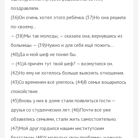
поздравляли.
(36)Он очень хотел этого ребёнка. (37)Но она решила
по-своему…
— (38)Мы так молоды, — сказала она, вернувшись из
больницы. — (39)Нужно и для себя ещё пожить…
(40)Да и мой шеф не понял бы.
— (41)А причём тут твой шеф? — возмутился он.
(42)Но ему не хотелось больше выяснять отношения.
(43)Со временем всё улеглось. (44)В семье воцарилось
спокойствие.
(45)Вновь у них в доме стали появляться гости —
друзья со студенческих лет. (46)Почти все уже
обзавелись семьями, стали жить самостоятельно.
(47)Мой друг гордился нашим институтским
братством. (48)У молодых свои проблемы, и решать