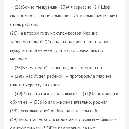
— (22)Вечно ты шутишь! (23)А я серьёзно. (24)Шеф
сказал, что я — лицо компании. (25)А компания меняет
стиль работы.
(26)На втором году их супружества Марина
забеременела. (27)Сначала она ничего не говорила
мужу, ходила чернее тучи, часто срывалась по
мелочам.
— (28)В чём дело? — наконец не выдержал он.
— (29)У нас будет ребёнок, — проговорила Марина,
глядя в черноту за окном.
— (30)И из-за этого ты бесишься? — (31)Он подошёл и
обнял её. — (32)Но это же замечательно, родная!
(33)Несколько дней он был на седьмом небе.
(34)Выболтал новость коллегам и друзьям — бывшим
однокурсникам. (35)Все радовались за них,