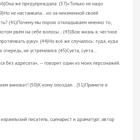
(36)Она же предупреждала: (37)«Только не надо
39)Но не настаивала… из-за неизменной своей
сть? (41)Почему мы порою откладываем именно то,
потом рвём на себе волосы… (43)Всю жизнь я, честное
протягивать руку». (44)Но всё же случалось: туда, куда
очередь, не устремлялся. (45)Суета, суета…
ся без адресата», — говорит один из моих персонажей.
 кем виноват! (50)К кому опоздал… (51)Примите и
и израильский писатель, сценарист и драматург, автор