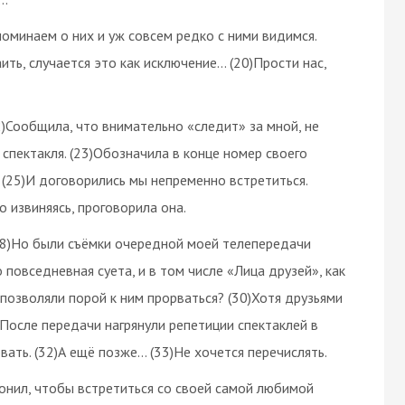
споминаем о них и уж совсем редко с ними видимся.
таить, случается это как исключение… (20)Прости нас,
2)Сообщила, что внимательно «следит» за мной, не
 спектакля. (23)Обозначила в конце номер своего
 (25)И договорились мы непременно встретиться.
 извиняясь, проговорила она.
(28)Но были съёмки очередной моей телепередачи
 повседневная суета, и в том числе «Лица друзей», как
 позволяли порой к ним прорваться? (30)Хотя друзьями
После передачи нагрянули репетиции спектаклей в
вать. (32)А ещё позже… (33)Не хочется перечислять.
вонил, чтобы встретиться со своей самой любимой