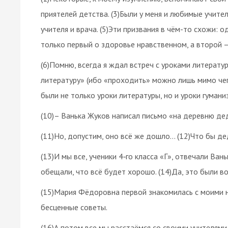
приятелей детства. (3)Были у меня и любимые учител
учителя и врача. (5)Эти призвания в чём-то схожи: 
только первый о здоровье нравственном, а второй 
(6)Помню, всегда я ждал встреч с уроками литерат
литературу» (ибо «проходить» можно лишь мимо чего
были не только уроки литературы, но и уроки гумани
(10)– Ванька Жуков написал письмо «на деревню де
(11)Но, допустим, оно всё же дошло… (12)Что бы д
(13)И мы все, ученики 4‑го класса «Г», отвечали Ва
обещали, что всё будет хорошо. (14)Да, это были 
(15)Мария Фёдоровна первой знакомилась с моими н
бесценные советы.
(16)А потом все мы расстаёмся со своими учителям