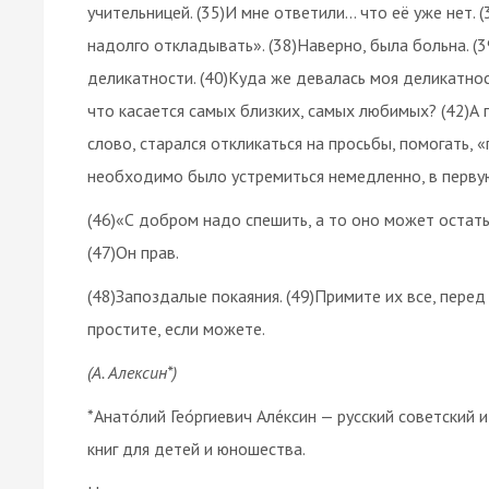
учительницей. (35)И мне ответили… что её уже нет. 
надолго откладывать». (38)Наверно, была больна. (
деликатности. (40)Куда же девалась моя деликатно
что касается самых близких, самых любимых? (42)А 
слово, старался откликаться на просьбы, помогать, «
необходимо было устремиться немедленно, в первую 
(46)«С добром надо спешить, а то оно может остать
(47)Он прав.
(48)Запоздалые покаяния. (49)Примите их все, перед
простите, если можете.
(А. Алексин*)
*Анато́лий Гео́ргиевич Але́ксин — русский советский 
книг для детей и юношества.