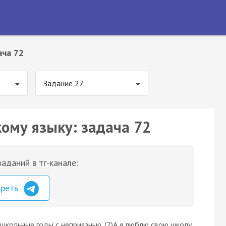
ача 72
Задание 27
кому языку: задача 72
аданий в тг-канале:
треть
школьные годы с неприязнью. (2)А я люблю свою школу,