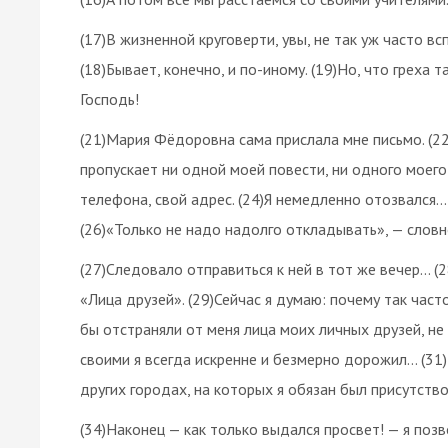
(17)В жизненной круговерти, увы, не так уж часто в
(18)Бывает, конечно, и по-иному. (19)Но, что греха 
Господь!
(21)Мария Фёдоровна сама прислала мне письмо. (2
пропускает ни одной моей повести, ни одного моего
телефона, свой адрес. (24)Я немедленно отозвался…
(26)«Только не надо надолго откладывать», — словно
(27)Следовало отправиться к ней в тот же вечер… 
«Лица друзей». (29)Сейчас я думаю: почему так часто
бы отстраняли от меня лица моих личных друзей, не
своими я всегда искренне и безмерно дорожил… (31)
других городах, на которых я обязан был присутство
(34)Наконец — как только выдался просвет! — я поз