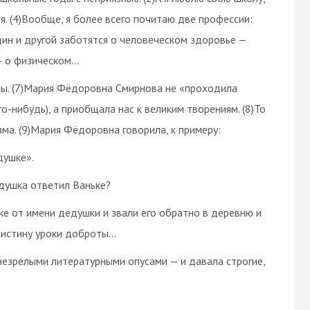
я. (4)Вообще, я более всего почитаю две профессии:
один и другой заботятся о человеческом здоровье —
— о физическом…
уры. (7)Мария Фёдоровна Смирнова не «проходила
-нибудь), а приобщала нас к великим творениям. (8)То
зма. (9)Мария Фёдоровна говорила, к примеру:
душке».
едушка ответил Ваньке?
ньке от имени дедушки и звали его обратно в деревню и
воистину уроки доброты…
езрелыми литературными опусами — и давала строгие,
и…