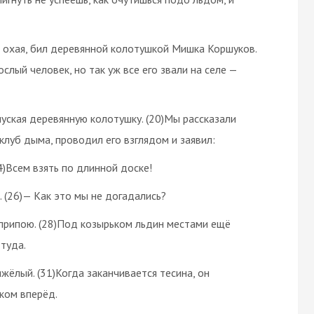
о охая, бил деревянной колотушкой Мишка Коршуков.
слый человек, но так уж все его звали на селе —
пуская деревянную колотушку. (20)Мы рассказали
 клуб дыма, проводил его взглядом и заявил:
24)Всем взять по длинной доске!
. (26)— Как это мы не догадались?
 припою. (28)Под козырьком льдин местами ещё
туда.
яжёлый. (31)Когда заканчивается тесина, он
ком вперёд.