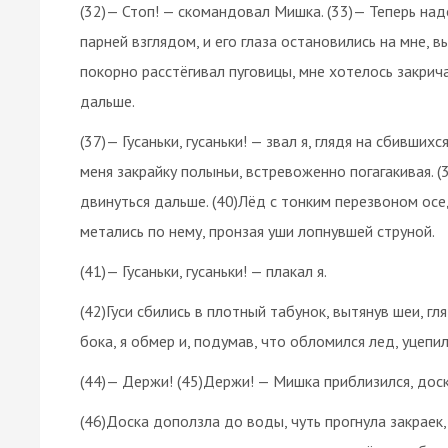
(32)— Стоп! — скомандовал Мишка. (33)— Теперь над
парней взглядом, и его глаза остановились на мне, 
покорно расстёгивал пуговицы, мне хотелось закрич
дальше.
(37)— Гусаньки, гусаньки! — звал я, глядя на сбивших
меня закрайку полыньи, встревоженно погагакивая. (39
двинуться дальше. (40)Лёд с тонким перезвоном ос
метались по нему, пронзая уши лопнувшей струной.
(41)— Гусаньки, гусаньки! — плакал я.
(42)Гуси сбились в плотный табунок, вытянув шеи, г
бока, я обмер и, подумав, что обломился лед, уцепил
(44)— Держи! (45)Держи! — Мишка приблизился, доск
(46)Доска доползла до воды, чуть прогнула закраек