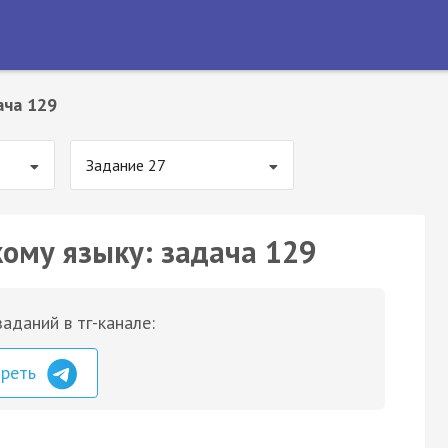
ача 129
Задание 27
кому языку: задача 129
аданий в тг-канале:
треть