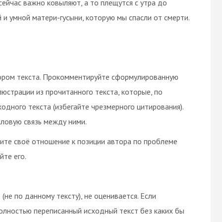
 сейчас важно ковыляют, а то плещутся с утра до
й и умной матери-гусыни, которую мы спасли от смерти.
ором текста. Прокомментируйте сформулированную
юстрации из прочитанного текста, которые, по
дного текста (избегайте чрезмерного цитирования).
ловую связь между ними.
зите своё отношение к позиции автора по проблеме
йте его.
(не по данному тексту), не оценивается. Если
олностью переписанный исходный текст без каких бы