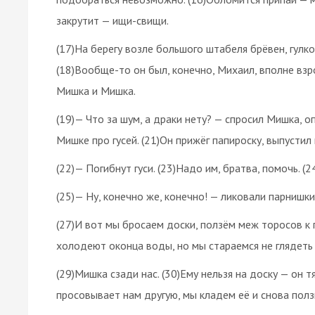
закрутит — ищи-свищи.
(17)На берегу возле большого штабеля брёвен, гулк
(18)Вообще-то он был, конечно, Михаил, вполне взро
Мишка и Мишка.
(19)— Что за шум, а драки нету? — спросил Мишка, о
Мишке про гусей. (21)Он прижёг папироску, выпустил
(22)— Погибнут гуси. (23)Надо им, братва, помочь. (
(25)— Ну, конечно же, конечно! — ликовали парнишки
(27)И вот мы бросаем доски, ползём меж торосов к
холодеют оконца воды, но мы стараемся не глядеть 
(29)Мишка сзади нас. (30)Ему нельзя на доску — он т
просовывает нам другую, мы кладем её и снова полз