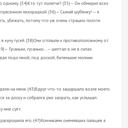
о одному. (34)Кто тут полегче? (35)— Он обмерил всех
вытрясенном лихорадкой. (36)— Сымай шубёнку! — я
ать, убежать, потому что уж очень страшно ползти
ся в кучу гусей. (38)Они отплыли к противоположному от
)— Гусаньки, гусаньки... — шептал я, не в силах
едал подо мной, под доской, беленькие молнии
лядели на меня. (43)Вдруг что-то зашуршало возле моего
ся за доску и собрался уже заорать, как услышал:
у мне суёт.
, раскрошила его. (47)Кончиками онемевших пальцев я