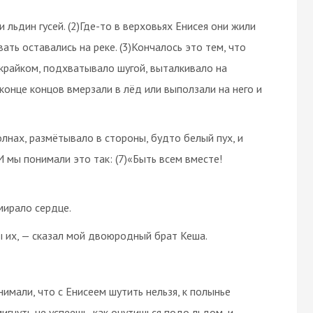
льдин гусей. (2)Где-то в верховьях Енисея они жили
ать оставались на реке. (3)Кончалось это тем, что
акрайком, подхватывало шугой, выталкивало на
 конце концов вмерзали в лёд или выползали на него и
олнах, размётывало в стороны, будто белый пух, и
)И мы понимали это так: (7)«Быть всем вместе!
амирало сердце.
бы их, — сказал мой двоюродный брат Кеша.
имали, что с Енисеем шутить нельзя, к полынье
гнуть не успеешь, как очутишься подо льдом, и