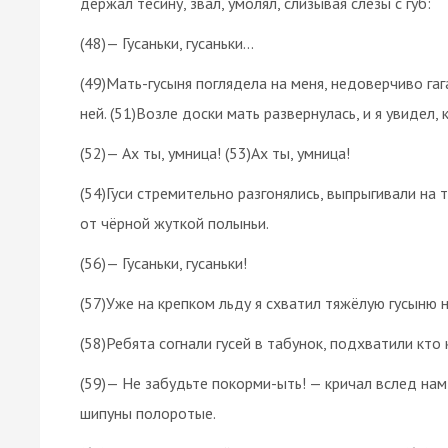
держал тесину, звал, умолял, слизывая слёзы с губ:
(48)— Гусаньки, гусаньки...
(49)Мать-гусыня поглядела на меня, недоверчиво гаг
ней. (51)Возле доски мать развернулась, и я увидел,
(52)— Ах ты, умница! (53)Ах ты, умница!
(54)Гуси стремительно разгонялись, выпрыгивали на т
от чёрной жуткой полыньи.
(56)— Гусаньки, гусаньки!
(57)Уже на крепком льду я схватил тяжёлую гусыню н
(58)Ребята согнали гусей в табунок, подхватили кто
(59)— Не забудьте покорми-ыть! — кричал вслед нам 
шипуны полоротые.