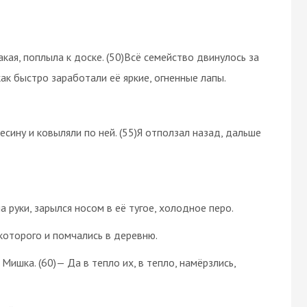
акая, поплыла к доске. (50)Всё семейство двинулось за
 как быстро заработали её яркие, огненные лапы.
есину и ковыляли по ней. (55)Я отползал назад, дальше
а руки, зарылся носом в её тугое, холодное перо.
 которого и помчались в деревню.
Мишка. (60)— Да в тепло их, в тепло, намёрзлись,