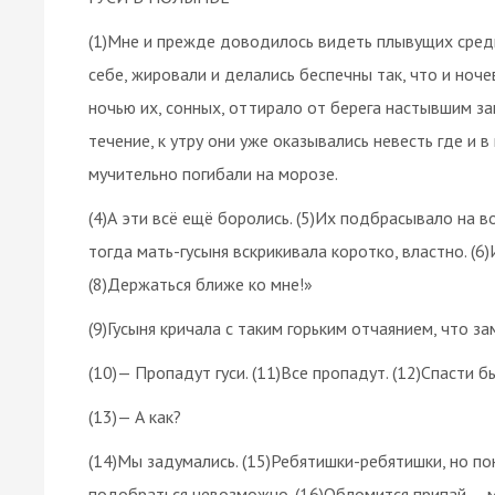
(1)Мне и прежде доводилось видеть плывущих среди 
себе, жировали и делались беспечны так, что и ночев
ночью их, сонных, оттирало от берега настывшим з
течение, к утру они уже оказывались невесть где и в
мучительно погибали на морозе.
(4)А эти всё ещё боролись. (5)Их подбрасывало на в
тогда мать-гусыня вскрикивала коротко, властно. (6
(8)Держаться ближе ко мне!»
(9)Гусыня кричала с таким горьким отчаянием, что з
(10)— Пропадут гуси. (11)Все пропадут. (12)Спасти 
(13)— А как?
(14)Мы задумались. (15)Ребятишки-ребятишки, но пон
подобраться невозможно. (16)Обломится припай — ми