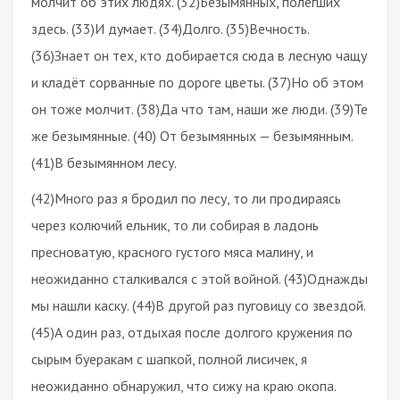
молчит об этих людях. (32)Безымянных, полёгших
здесь. (33)И думает. (34)Долго. (35)Вечность.
(36)Знает он тех, кто добирается сюда в лесную чащу
и кладёт сорванные по дороге цветы. (37)Но об этом
он тоже молчит. (38)Да что там, наши же люди. (39)Те
же безымянные. (40) От безымянных — безымянным.
(41)В безымянном лесу.
(42)Много раз я бродил по лесу, то ли продираясь
через колючий ельник, то ли собирая в ладонь
пресноватую, красного густого мяса малину, и
неожиданно сталкивался с этой войной. (43)Однажды
мы нашли каску. (44)В другой раз пуговицу со звездой.
(45)А один раз, отдыхая после долгого кружения по
сырым буеракам с шапкой, полной лисичек, я
неожиданно обнаружил, что сижу на краю окопа.