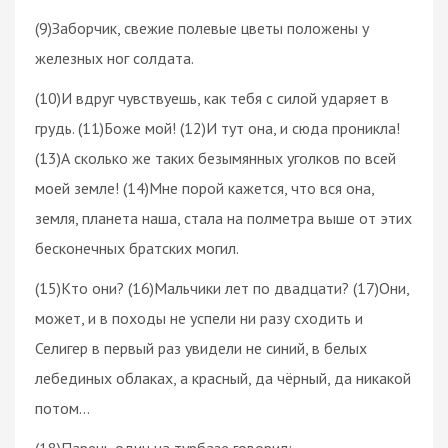
(9)Заборчик, свежие полевые цветы положены у
железных ног солдата.
(10)И вдруг чувствуешь, как тебя с силой ударяет в
грудь. (11)Боже мой! (12)И тут она, и сюда проникла!
(13)А сколько же таких безымянных уголков по всей
моей земле! (14)Мне порой кажется, что вся она,
земля, планета наша, стала на полметра выше от этих
бесконечных братских могил.
(15)Кто они? (16)Мальчики лет по двадцати? (17)Они,
может, и в походы не успели ни разу сходить и
Селигер в первый раз увидели не синий, в белых
лебединых облаках, а красный, да чёрный, да никакой
потом…
(18)Парень один на турбазе говорил: