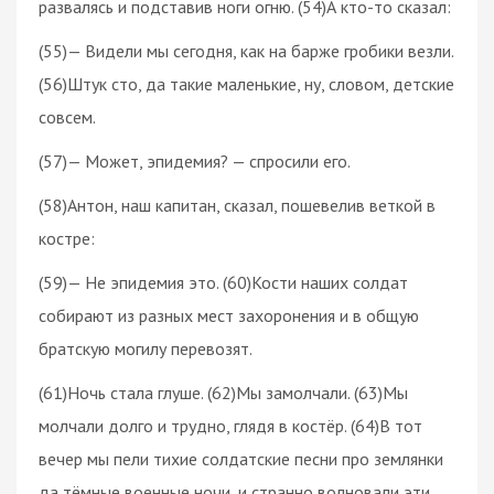
развалясь и подставив ноги огню. (54)А кто-то сказал:
(55)— Видели мы сегодня, как на барже гробики везли.
(56)Штук сто, да такие маленькие, ну, словом, детские
совсем.
(57)— Может, эпидемия? — спросили его.
(58)Антон, наш капитан, сказал, пошевелив веткой в
костре:
(59)— Не эпидемия это. (60)Кости наших солдат
собирают из разных мест захоронения и в общую
братскую могилу перевозят.
(61)Ночь стала глуше. (62)Мы замолчали. (63)Мы
молчали долго и трудно, глядя в костёр. (64)В тот
вечер мы пели тихие солдатские песни про землянки
да тёмные военные ночи, и странно волновали эти