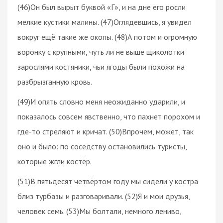
(46)Он был вырыт буквой «Г», и на дне его росли
мелкие кустики малины. (47)Оглядевшись, я увидел
вокруг ещё такие же окопы. (48)А потом и огромную
воронку с крупными, чуть ли не выше щиколотки
зарослями костяники, чьи ягоды были похожи на
разбрызганную кровь.
(49)И опять словно меня неожиданно ударили, и
показалось совсем явственно, что пахнет порохом и
где-то стреляют и кричат. (50)Впрочем, может, так
оно и было: по соседству остановились туристы,
которые жгли костёр.
(51)В пятьдесят четвёртом году мы сидели у костра
близ турбазы и разговаривали. (52)Я и мои друзья,
человек семь. (53)Мы болтали, немного лениво,