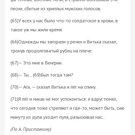
песни, сбитые из хриплых мужских голосов.
(65)У всех у нас было что-то солдатское в крови, в
такое уж мы жили время.
(66)Однажды мы загорали у речки и Витька сказал,
тронув продолговатый рубец на плече:
(67)— Это мне в Венгрии.
(68)— Ты… (69)Был тогда там?
(70)— Ага, — сказал Витька и лёг на спину.
(71)Я лёг и никак не мог успокоиться: я вдруг понял,
что сегодня тоже стреляют и где-то, может быть, сию
минуту из дула уходит пуля, разыскивая нас…
(По А. Приставкину)