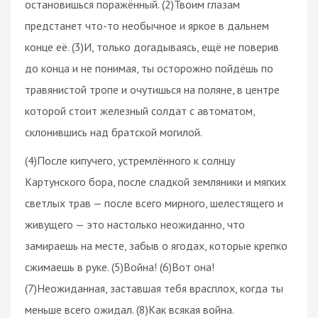
остановишься поражённый. (2)Твоим глазам
предстанет что-то необычное и яркое в дальнем
конце её. (3)И, только догадываясь, ещё не поверив
до конца и не понимая, ты осторожно пойдёшь по
травянистой тропе и очутишься на поляне, в центре
которой стоит железный солдат с автоматом,
склонившись над братской могилой.
(4)После кипучего, устремлённого к солнцу
Картунского бора, после сладкой земляники и мягких
светлых трав — после всего мирного, шелестящего и
живущего — это настолько неожиданно, что
замираешь на месте, забыв о ягодах, которые крепко
сжимаешь в руке. (5)Война! (6)Вот она!
(7)Неожиданная, заставшая тебя врасплох, когда ты
меньше всего ожидал. (8)Как всякая война.