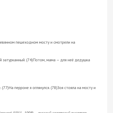
еревянном пешеходном мосту и смотрели на
ой затурканный. (74)Потом, мама — для неё дедушка
 (77)На перроне я оглянулся. (78)Зоя стояла на мосту и
онов) (1911–1998) — русский советский писатель.