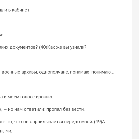
ли в кабинет.
я:
каких документов? (40)Как же вы узнали?
 — военные архивы, однополчане, понимаю, понимаю…
ла в моём голосе иронию.
, — но нам ответили: пропал без вести.
ось то, что он оправдывается передо мной. (49)А
ьными.