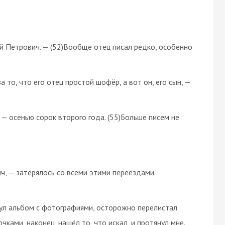
й Петрович. — (52)Вообще отец писал редко, особенно
а то, что его отец простой шофёр, а вот он, его сын, —
— осенью сорок второго года. (55)Больше писем не
ч, — затерялось со всеми этими переездами.
нул альбом с фотографиями, осторожно перелистал
ками, наконец, нашёл то, что искал, и протянул мне.