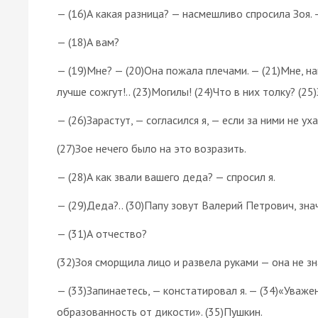
— (16)А какая разница? — насмешливо спросила Зоя.
— (18)А вам?
— (19)Мне? — (20)Она пожала плечами. — (21)Мне, на
лучше сожгут!.. (23)Могилы! (24)Что в них толку? (25)
— (26)Зарастут, — согласился я, — если за ними не ух
(27)Зое нечего было на это возразить.
— (28)А как звали вашего деда? — спросил я.
— (29)Деда?.. (30)Папу зовут Валерий Петрович, знач
— (31)А отчество?
(32)Зоя сморщила лицо и развела руками — она не зн
— (33)Запинаетесь, — констатировал я. — (34)«Уваж
образованность от дикости». (35)Пушкин.