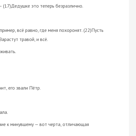
 — (17)Дедушке это теперь безразлично.
пример, всё равно, где меня похоронят. (22)Пусть
Зарастут травой, и всё.
аживать.
ит, его звали Пётр.
ала.
ение к минувшему — вот черта, отличающая