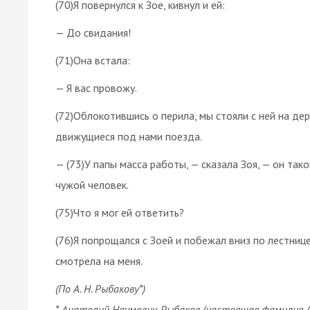
(70)Я повернулся к Зое, кивнул и ей:
— До свидания!
(71)Она встала:
— Я вас провожу.
(72)Облокотившись о перила, мы стояли с ней на д
движущиеся под нами поезда.
— (73)У папы масса работы, — сказала Зоя, — он так
чужой человек.
(75)Что я мог ей ответить?
(76)Я попрощался с Зоей и побежал вниз по лестнице.
смотрела на меня.
(По А. Н. Рыбакову*)
* Анатолий Наумович Рыбаков (настоящая фамилия Ар