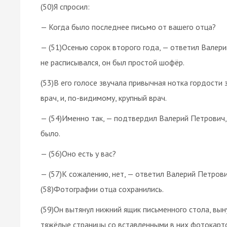
(50)Я спросил:
— Когда было последнее письмо от вашего отца?
— (51)Осенью сорок второго года, — ответил Валери
не расписывался, он был простой шофёр.
(53)В его голосе звучала привычная нотка гордости з
врач, и, по-видимому, крупный врач.
— (54)Именно так, — подтвердил Валерий Петрович, 
было.
— (56)Оно есть у вас?
— (57)К сожалению, нет, — ответил Валерий Петрови
(58)Фотографии отца сохранились.
(59)Он вытянул нижний ящик письменного стола, вы
тяжёлые страницы со вставленными в них фотокарточ