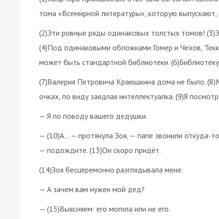
тома «Всемирной литературы», которую выпускают, 
(2)Эти ровные ряды одинаковых толстых томов! (3)Э
(4)Под одинаковыми обложками Гомер и Чехов, Текке
может быть стандартной библиотеки. (6)Библиотеку
(7)Валерия Петровича Краюшкина дома не было. (8)М
очках, по виду заядлая интеллектуалка. (9)Я посмотр
— Я по поводу вашего дедушки.
— (10)А… — протянула Зоя, — папе звонили откуда-то,
— подождите. (13)Он скоро придёт.
(14)Зоя бесцеремонно разглядывала меня:
— А зачем вам нужен мой дед?
— (15)Выясняем: его могила или не его.