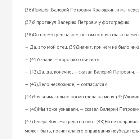
(36)Пришёл Валерий Петрович Краюшкин, и мы переш
(37)Я протянул Валерию Петровичу фотографию.
(38)Он посмотрел на неё, потом поднял глаза на мен
— Да, это мой отец. (39)Значит, при нём не было ни
— (41)Узнали, — коротко ответил я.
— (42)Да, да, конечно, — сказал Валерий Петрович,
— (43)Дело несложное, — согласился я.
(44)Зоя внимательно посмотрела на меня. (45)Улови
— (46)Мы тоже узнавали, — сказал Валерий Петрович
(47)Теперь Зоя смотрела на него. (48)Ей не понравил
может быть, посчитала его оправдания неубедител