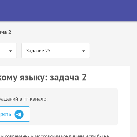
ача 2
Задание 25
кому языку: задача 2
аданий в тг-канале:
треть
м современным московским кондициям, если бы не