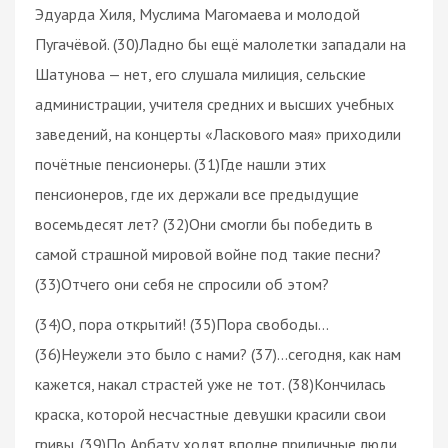
Эдуарда Хиля, Муслима Магомаева и молодой
Пугачёвой. (30)Ладно бы ещё малолетки западали на
Шатунова — нет, его слушала милиция, сельские
администрации, учителя средних и высших учебных
заведений, на концерты «Ласкового мая» приходили
почётные пенсионеры. (31)Где нашли этих
пенсионеров, где их держали все предыдущие
восемьдесят лет? (32)Они смогли бы победить в
самой страшной мировой войне под такие песни?
(33)Отчего они себя не спросили об этом?
(34)О, пора открытий! (35)Пора свободы…
(36)Неужели это было с нами? (37)…сегодня, как нам
кажется, накал страстей уже не тот. (38)Кончилась
краска, которой несчастные девушки красили свои
гривы. (39)По Арбату ходят вполне приличные люди…