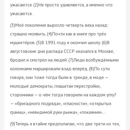
ужасаются. (2)Не просто удивляются, а именно что
ужасаются.
(3)Моё поколение выросло четверть века назад:
страшно молвить. (4)Почти как в книге про трёх
мушкетёров. (5)В 1991 году я окончил школу. (6)В
августовские дни распада СССР оказался в Москве,
бродил и смотрел на людей. (7)Люди возбуждёнными
колоннами маршировали взад-вперёд. (8)По сути
говоря, они тоже тогда были в тренде, в моде —
молодые демократы, глашатаи перестройки,
сторонники — о чём тогда говорили на каждом углу?
— «бригадного подряда», «гласности», «открытых
границ», «невидимой руки рынка», «покаяния»…
(9)Теперь я втайне предполагаю, что две трети из тех,