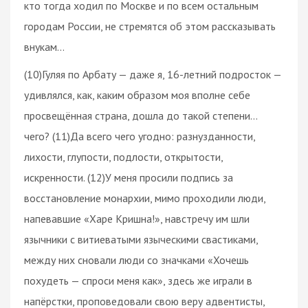
кто тогда ходил по Москве и по всем остальным
городам России, не стремятся об этом рассказывать
внукам…
(10)Гуляя по Арбату — даже я, 16-летний подросток —
удивлялся, как, каким образом моя вполне себе
просвещённая страна, дошла до такой степени…
чего? (11)Да всего чего угодно: разнузданности,
лихости, глупости, подлости, открытости,
искренности. (12)У меня просили подпись за
восстановление монархии, мимо проходили люди,
напевавшие «Харе Кришна!», навстречу им шли
язычники с витиеватыми языческими свастиками,
между них сновали люди со значками «Хочешь
похудеть — спроси меня как», здесь же играли в
напёрстки, проповедовали свою веру адвентисты,