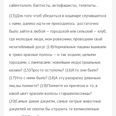
сайентологи, баптисты, антифашисты, телепаты…
(13)Для того чтоб убедиться в кошмаре случившегося
с нами, далеко идти не приходилось: достаточно
было зайти в любой — городской или сельский — клуб,
где молодые люди, мои ровесники, проводили свой
незатейливый досуг. (14)Нормальные пацаны вшивали
в трико красные полосы — и так ходили, целыми
городами, с лампасами: новейшие индустриальные
казаки? (15)Просто остолопы? (16)Кто они были?
(17)Что с ними было? (18)А эту раскраску девичьих
лиц вы помните? (19)Помните их причёски и то, в
какой цвет красили волосы старшеклассницы?
(20)Самые дикие джунгли, самые хитрые животные
джунглей не смогли бы отразить те великолепные