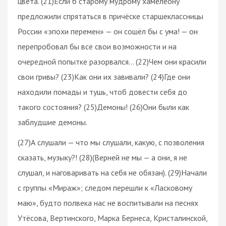
цвета. (21)Если б старому мудрому хамелеону
предложили спрятаться в причёске старшеклассницы
России «эпохи перемен» — он сошёл бы с ума! — он
перепробовал бы все свои возможности и на
очередной попытке разорвался… (22)Чем они красили
свои гривы? (23)Как они их завивали? (24)Где они
находили помады и тушь, чтоб довести себя до
такого состояния? (25)Демоны! (26)Они были как
заблудшие демоны.
(27)А слушали — что мы слушали, какую, с позволения
сказать, музыку?! (28)(Верней не мы — а они, я не
слушал, и наговаривать на себя не обязан). (29)Начали
с группы «Мираж»; следом перешли к «Ласковому
маю», будто полвека нас не воспитывали на песнях
Утёсова, Вертинского, Марка Бернеса, Кристалинской,