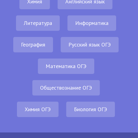
Химия
Английский язык
Литература
Информатика
География
Русский язык ОГЭ
Математика ОГЭ
Обществознание ОГЭ
Химия ОГЭ
Биология ОГЭ