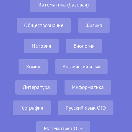
Математика (базовая)
Обществознание
Физика
История
Биология
Химия
Английский язык
Литература
Информатика
География
Русский язык ОГЭ
Математика ОГЭ