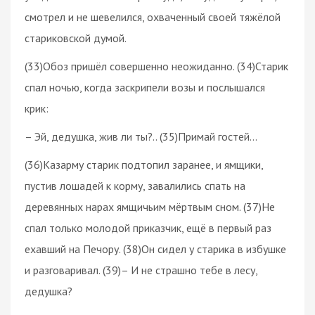
смотрел и не шевелился, охваченный своей тяжёлой
стариковской думой.
(33)Обоз пришёл совершенно неожиданно. (34)Старик
спал ночью, когда заскрипели возы и послышался
крик:
– Эй, дедушка, жив ли ты?.. (35)Примай гостей…
(36)Казарму старик подтопил заранее, и ямщики,
пустив лошадей к корму, завалились спать на
деревянных нарах ямщичьим мёртвым сном. (37)Не
спал только молодой приказчик, ещё в первый раз
ехавший на Печору. (38)Он сидел у старика в избушке
и разговаривал. (39)– И не страшно тебе в лесу,
дедушка?