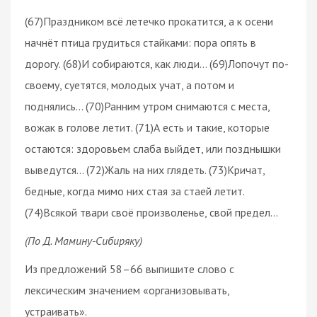
(67)Праздником всё летечко прокатится, а к осени
начнёт птица грудиться стайками: пора опять в
дорогу. (68)И собираются, как люди… (69)Лопочут по-
своему, суетятся, молодых учат, а потом и
поднялись… (70)Ранним утром снимаются с места,
вожак в голове летит. (71)А есть и такие, которые
остаются: здоровьем слаба выйдет, или позднышки
выведутся… (72)Жаль на них глядеть. (73)Кричат,
бедные, когда мимо них стая за стаей летит.
(74)Всякой твари своё произволенье, свой предел…
(По Д. Мамину-Сибиряку)
Из предложений 58–66 выпишите слово с
лексическим значением «организовывать,
устраивать».