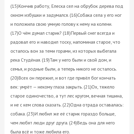
(15)Кончив работу, Елеска сел на обрубок дерева под
окном избушки и задумался. (16)Собака села у его ног
и положила свою умную голову к нему на колени.
(17)О чём думал старик? (18)Первый снег всегда и
радовал его и наводил тоску, напоминая старое, что
осталось вон за теми горами, из которых выбегала
река Студёная. (19)Там у него были и свой дом, и
семья, и родные были, а теперь никого не осталось.
(20)Всех он пережил, и вот где привёл бог кончать
век: умрёт — некому глаза закрыть. (21)Ох, тяжело
старое одиночество, а тут лес кругом, вечная тишина,
и не с кем слова сказать. (22)Одна отрада оставалась:
собака. (23)И любил же её старик гораздо больше,
чем любят люди друг друга. (24)Ведь она для него
была всё и тоже любила его.