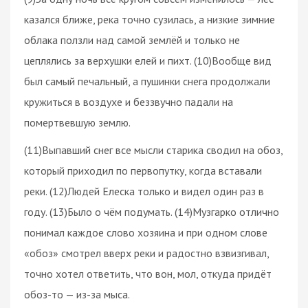
казался ближе, река точно сузилась, а низкие зимние
облака ползли над самой землёй и только не
цеплялись за верхушки елей и пихт. (10)Вообще вид
был самый печальный, а пушинки снега продолжали
кружиться в воздухе и беззвучно падали на
помертвевшую землю.
(11)Выпавший снег все мысли старика сводил на обоз,
который приходил по первопутку, когда вставали
реки. (12)Людей Елеска только и видел один раз в
году. (13)Было о чём подумать. (14)Музгарко отлично
понимал каждое слово хозяина и при одном слове
«обоз» смотрел вверх реки и радостно взвизгивал,
точно хотел ответить, что вон, мол, откуда придёт
обоз-то — из-за мыса.