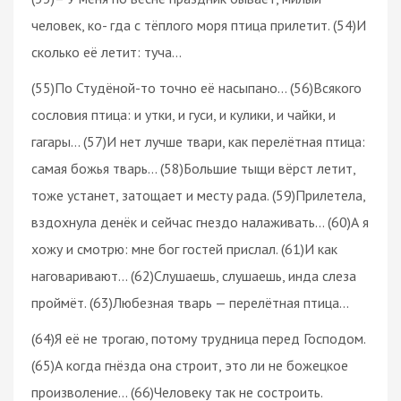
человек, ко- гда с тёплого моря птица прилетит. (54)И
сколько её летит: туча…
(55)По Студёной-то точно её насыпано… (56)Всякого
сословия птица: и утки, и гуси, и кулики, и чайки, и
гагары… (57)И нет лучше твари, как перелётная птица:
самая божья тварь… (58)Большие тыщи вёрст летит,
тоже устанет, затощает и месту рада. (59)Прилетела,
вздохнула денёк и сейчас гнездо налаживать… (60)А я
хожу и смотрю: мне бог гостей прислал. (61)И как
наговаривают… (62)Слушаешь, слушаешь, инда слеза
проймёт. (63)Любезная тварь — перелётная птица…
(64)Я её не трогаю, потому трудница перед Господом.
(65)А когда гнёзда она строит, это ли не божецкое
произволение… (66)Человеку так не состроить.