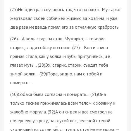
(25)Не один раз случалось так, что на охоте Музгарко
жертвовал своей собачьей жизнью за хозяина, и уже
два раза медведь помял его за отчаянную храбрость.
(26)– А ведь стар ты стал, Музгарко, — говорил
старик, гладя собаку по спине. (27)– Вон и спина
прямая стала, как у волка, и зубы притупились, и в
глазах муть… (28)Эх, старик, старик, съедят тебя
зимой волки… (29)Пора, видно, нам с тобой и
помирать…
(30)Собака была согласна и помирать… (31)Она
только теснее прижималась всем телом к хозяину и
жалобно моргала. (32)А он сидел и всё смотрел на
почерневшую реку, на глухой лес, зелёной стеной
уходивший на сотни вёрст туда, к студёному морю, —