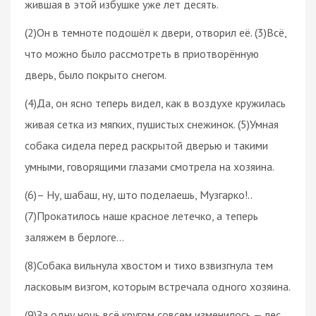
жившая в этой избушке уже лет десять.
(2)Он в темноте подошёл к двери, отворил её. (3)Всё,
что можно было рассмотреть в приотворённую
дверь, было покрыто снегом.
(4)Да, он ясно теперь видел, как в воздухе кружилась
живая сетка из мягких, пушистых снежинок. (5)Умная
собака сидела перед раскрытой дверью и такими
умными, говорящими глазами смотрела на хозяина.
(6)– Ну, шабаш, ну, што поделаешь, Музгарко!..
(7)Прокатилось наше красное летечко, а теперь
заляжем в берлоге…
(8)Собака вильнула хвостом и тихо взвизгнула тем
ласковым визгом, которым встречала одного хозяина.
(9)За одну ночь всё кругом совсем изменилось — лес