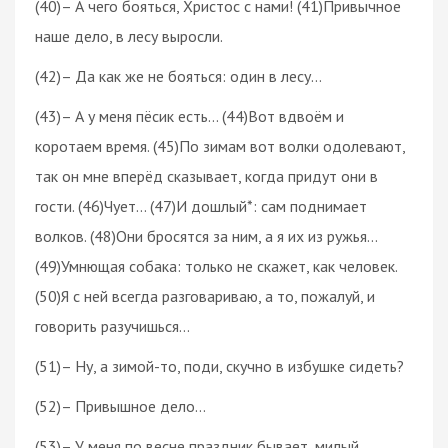
(40)– А чего бояться, Христос с нами! (41)Привычное
наше дело, в лесу выросли.
(42)– Да как же не бояться: один в лесу…
(43)– А у меня пёсик есть… (44)Вот вдвоём и
коротаем время. (45)По зимам вот волки одолевают,
так он мне вперёд сказывает, когда придут они в
гости. (46)Чует… (47)И дошлый*: сам поднимает
волков. (48)Они бросятся за ним, а я их из ружья…
(49)Умнющая собака: только не скажет, как человек.
(50)Я с ней всегда разговариваю, а то, пожалуй, и
говорить разучишься…
(51)– Ну, а зимой-то, поди, скучно в избушке сидеть?
(52)– Привышное дело…
(53)– У меня по весне праздник бывает, милый