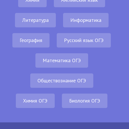
Литература
Информатика
География
Русский язык ОГЭ
Математика ОГЭ
Обществознание ОГЭ
Химия ОГЭ
Биология ОГЭ