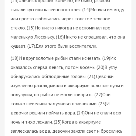
(13)Хлебных крошек, конечно, не было, рыбкам
сыпали кусочки казеинового клея. (14)Меняли им воду
или просто любовались через толстое зелёное
стекло. (15)Но никто никогда не вспоминал про
маленькую Люсеньку. (16)Никто не спрашивал, что она
кушает. (17)Для этого были воспитатели.
(18)И вдруг золотые рыбки стали исчезать. (19)Их
оказалось сперва девять, потом восемь. (20)В углу
обнаружились обглоданные головы. (21)Девочки
изумлённо разглядывали в аквариуме золотые луны и
полулуния, но рыбки не могли говорить. (22)Они
только шевелили задумчиво плавниками. (23)И
девочки решили поймать вора. (24)Они не спали всю
ночь и тихо лежали. (25)Когда в аквариуме
заплескалась вода, девочки зажгли свет и бросились