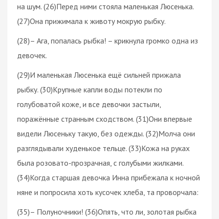
на шум. (26)Перед ними стояла маленькая Люсенька.
(27)Она прижимала к животу мокрую рыбку.
(28)– Ага, попалась рыбка! – крикнула громко одна из
девочек.
(29)И маленькая Люсенька ещё сильней прижала
рыбку. (30)Крупные капли воды потекли по
голубоватой коже, и все девочки застыли,
поражённые странным сходством. (31)Они впервые
видели Люсеньку такую, без одежды. (32)Молча они
разглядывали худенькое тельце. (33)Кожа на руках
была розовато-прозрачная, с голубыми жилками.
(34)Когда старшая девочка Инна прибежала к ночной
няне и попросила хоть кусочек хлеба, та проворчала:
(35)– Полуночники! (36)Опять, что ли, золотая рыбка