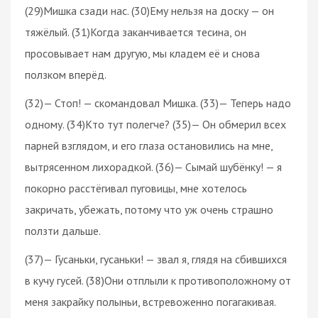
(29)Мишка сзади нас. (30)Ему нельзя на доску — он
тяжёлый. (31)Когда заканчивается тесина, он
просовывает нам другую, мы кладем её и снова
ползком вперёд.
(32)— Стоп! — скомандовал Мишка. (33)— Теперь надо
одному. (34)Кто тут полегче? (35)— Он обмерил всех
парней взглядом, и его глаза остановились на мне,
вытрясенном лихорадкой. (36)— Сымай шубёнку! — я
покорно расстёгивал пуговицы, мне хотелось
закричать, убежать, потому что уж очень страшно
ползти дальше.
(37)— Гусаньки, гусаньки! — звал я, глядя на сбившихся
в кучу гусей. (38)Они отплыли к противоположному от
меня закрайку полыньи, встревоженно погагакивая.