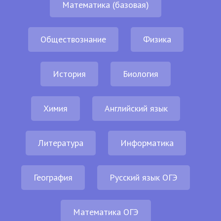
Математика (базовая)
Обществознание
Физика
История
Биология
Химия
Английский язык
Литература
Информатика
География
Русский язык ОГЭ
Математика ОГЭ