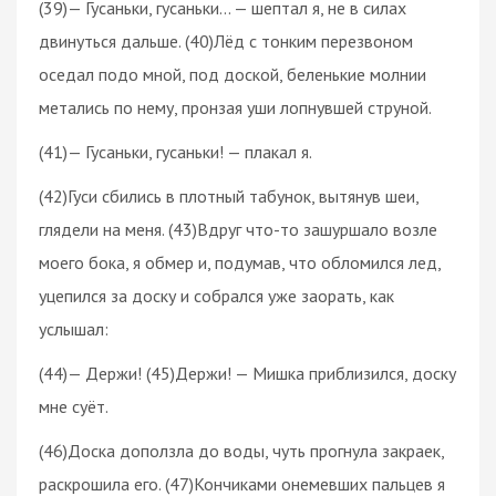
(39)— Гусаньки, гусаньки... — шептал я, не в силах
двинуться дальше. (40)Лёд с тонким перезвоном
оседал подо мной, под доской, беленькие молнии
метались по нему, пронзая уши лопнувшей струной.
(41)— Гусаньки, гусаньки! — плакал я.
(42)Гуси сбились в плотный табунок, вытянув шеи,
глядели на меня. (43)Вдруг что-то зашуршало возле
моего бока, я обмер и, подумав, что обломился лед,
уцепился за доску и собрался уже заорать, как
услышал:
(44)— Держи! (45)Держи! — Мишка приблизился, доску
мне суёт.
(46)Доска доползла до воды, чуть прогнула закраек,
раскрошила его. (47)Кончиками онемевших пальцев я