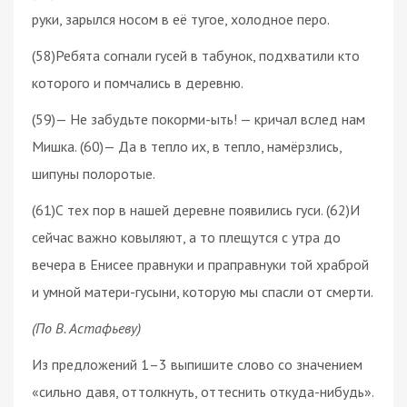
руки, зарылся носом в её тугое, холодное перо.
(58)Ребята согнали гусей в табунок, подхватили кто
которого и помчались в деревню.
(59)— Не забудьте покорми-ыть! — кричал вслед нам
Мишка. (60)— Да в тепло их, в тепло, намёрзлись,
шипуны полоротые.
(61)С тех пор в нашей деревне появились гуси. (62)И
сейчас важно ковыляют, а то плещутся с утра до
вечера в Енисее правнуки и праправнуки той храброй
и умной матери-гусыни, которую мы спасли от смерти.
(По В. Астафьеву)
Из предложений 1–3 выпишите слово со значением
«сильно давя, оттолкнуть, оттеснить откуда-нибудь».