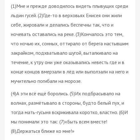
(1)Мне и прежде доводилось видеть плывущих среди
льдин гусей. (2)Где-то в верховьях Енисея они жили
себе, жировали и делались беспечны так, что и
ночевать оставались на реке. (3)Кончалось это тем,
что ночью их, сонных, оттирало от берега настывшим
закрайком, подхватывало шугой, выталкивало на
течение, к утру они уже оказывались невесть где и в
конце концов вмерзали в лёд или выползали на него и
мучительно погибали на морозе.
(4)А эти всё ещё боролись. (5)Их подбрасывало на
волнах, размётывало в стороны, будто белый пух, и
тогда мать-гусыня вскрикивала коротко, властно. (6)И
мы понимали это так: (7)«Быть всем вместе!
(8)Держаться ближе ко мне!»