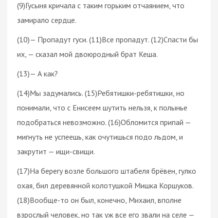
(9)Гусыня кричала с таким горьким отчаянием, что
замирало сердце.
(10)— Пропадут гуси. (11)Все пропадут. (12)Спасти бы
их, — сказал мой двоюродный брат Кеша.
(13)— А как?
(14)Мы задумались. (15)Ребятишки-ребятишки, но
понимали, что с Енисеем шутить нельзя, к полынье
подобраться невозможно. (16)Обломится припай —
мигнуть не успеешь, как очутишься подо льдом, и
закрутит — ищи-свищи.
(17)На берегу возле большого штабеля брёвен, гулко
охая, бил деревянной колотушкой Мишка Коршуков.
(18)Вообще-то он был, конечно, Михаил, вполне
взрослый человек, но так уж все его звали на селе —