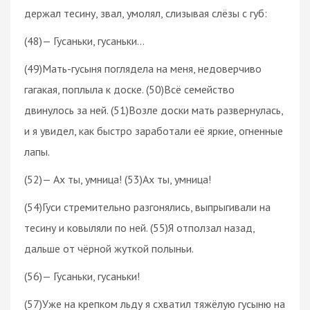
держал тесину, звал, умолял, слизывая слёзы с губ:
(48)— Гусаньки, гусаньки...
(49)Мать-гусыня поглядела на меня, недоверчиво
гагакая, поплыла к доске. (50)Всё семейство
двинулось за ней. (51)Возле доски мать развернулась,
и я увидел, как быстро заработали её яркие, огненные
лапы.
(52)— Ах ты, умница! (53)Ах ты, умница!
(54)Гуси стремительно разгонялись, выпрыгивали на
тесину и ковыляли по ней. (55)Я отползал назад,
дальше от чёрной жуткой полыньи.
(56)— Гусаньки, гусаньки!
(57)Уже на крепком льду я схватил тяжёлую гусыню на