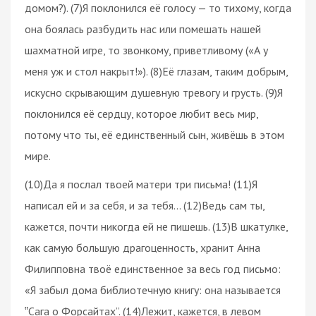
домом?). (7)Я поклонился её голосу — то тихому, когда
она боялась разбудить нас или помешать нашей
шахматной игре, то звонкому, приветливому («А у
меня уж и стол накрыт!»). (8)Её глазам, таким добрым,
искусно скрывающим душевную тревогу и грусть. (9)Я
поклонился её сердцу, которое любит весь мир,
потому что ты, её единственный сын, живёшь в этом
мире.
(10)Да я послал твоей матери три письма! (11)Я
написал ей и за себя, и за тебя… (12)Ведь сам ты,
кажется, почти никогда ей не пишешь. (13)В шкатулке,
как самую большую драгоценность, хранит Анна
Филипповна твоё единственное за весь год письмо:
«Я забыл дома библиотечную книгу: она называется
‟Сага о Форсайтах”. (14)Лежит, кажется, в левом