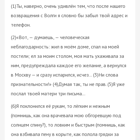
(1)Ты, наверно, очень удивлён тем, что после нашего
возвращения с Волги я словно бы забыл твой адрес и
телефон.
(2)«Вот, — думаешь, — человеческая
неблагодарность: жил в моём доме, спал на моей
постели; ел за моим столом, моя мать ухаживала за
ним, предупреждала каждое его желание, а вернулся
в Москву — и сразу испарился, исчез… (3)Ни слова
признательности!» (4)Думая так, ты не прав. (5)Я уже
послал твоей матери три письма…
(6)Я поклонился её рукам, то лёгким и нежным
(помнишь, как она врачевала мою обгоревшую под
солнцем спину?), то ловким и быстрым (помнишь, как
она взбивала пену в корыте, как полола грядки за