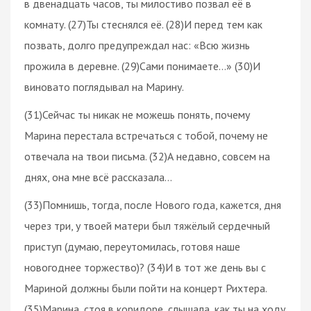
в двенадцать часов, ты милостиво позвал её в
комнату. (27)Ты стеснялся её. (28)И перед тем как
позвать, долго предупреждал нас: «Всю жизнь
прожила в деревне. (29)Сами понимаете…» (30)И
виновато поглядывал на Марину.
(31)Сейчас ты никак не можешь понять, почему
Марина перестала встречаться с тобой, почему не
отвечала на твои письма. (32)А недавно, совсем на
днях, она мне всё рассказала…
(33)Помнишь, тогда, после Нового года, кажется, дня
через три, у твоей матери был тяжёлый сердечный
приступ (думаю, переутомилась, готовя наше
новогоднее торжество)? (34)И в тот же день вы с
Мариной должны были пойти на концерт Рихтера.
(35)Марина, стоя в коридоре, слышала, как ты на ходу