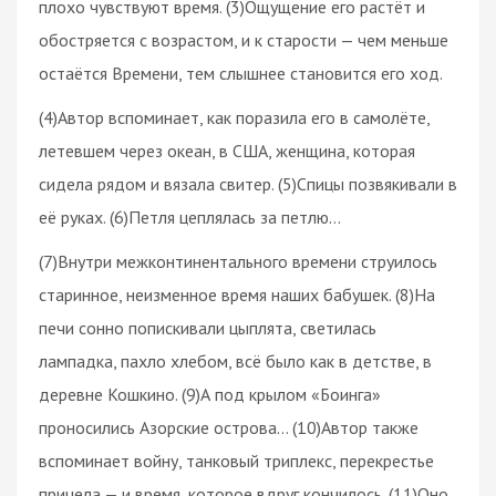
плохо чувствуют время. (3)Ощущение его растёт и
обостряется с возрастом, и к старости — чем меньше
остаётся Времени, тем слышнее становится его ход.
(4)Автор вспоминает, как поразила его в самолёте,
летевшем через океан, в США, женщина, которая
сидела рядом и вязала свитер. (5)Спицы позвякивали в
её руках. (6)Петля цеплялась за петлю…
(7)Внутри межконтинентального времени струилось
старинное, неизменное время наших бабушек. (8)На
печи сонно попискивали цыплята, светилась
лампадка, пахло хлебом, всё было как в детстве, в
деревне Кошкино. (9)А под крылом «Боинга»
проносились Азорские острова… (10)Автор также
вспоминает войну, танковый триплекс, перекрестье
прицела — и время, которое вдруг кончилось. (11)Оно