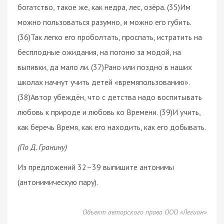
богатство, такое же, как недра, лес, озёра. (35)Им
можно пользоваться разумно, и можно его губить.
(36)Так легко его проболтать, проспать, истратить на
бесплодные ожидания, на погоню за модой, на
выпивки, да мало ли. (37)Рано или поздно в наших
школах начнут учить детей «времяпользованию».
(38)Автор убеждён, что с детства надо воспитывать
любовь к природе и любовь ко Времени. (39)И учить,
как беречь Время, как его находить, как его добывать.
(По Д. Гранину)
Из предложений 32–39 выпишите антонимы
(антонимическую пару).
Объект авторского права ООО «Легион»