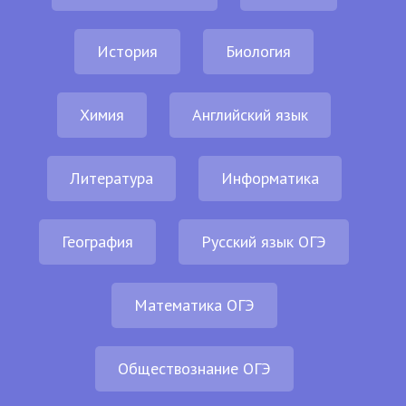
История
Биология
Химия
Английский язык
Литература
Информатика
География
Русский язык ОГЭ
Математика ОГЭ
Обществознание ОГЭ