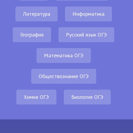
Литература
Информатика
География
Русский язык ОГЭ
Математика ОГЭ
Обществознание ОГЭ
Химия ОГЭ
Биология ОГЭ