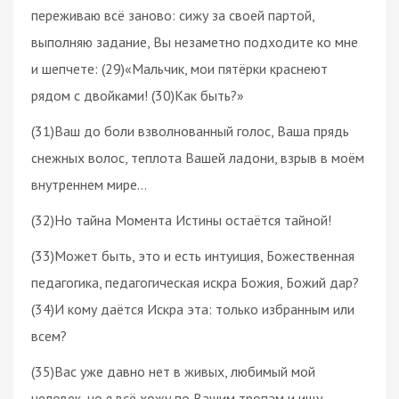
переживаю всё заново: сижу за своей партой,
выполняю задание, Вы незаметно подходите ко мне
и шепчете: (29)«Мальчик, мои пятёрки краснеют
рядом с двойками! (30)Как быть?»
(31)Ваш до боли взволнованный голос, Ваша прядь
снежных волос, теплота Вашей ладони, взрыв в моём
внутреннем мире…
(32)Но тайна Момента Истины остаётся тайной!
(33)Может быть, это и есть интуиция, Божественная
педагогика, педагогическая искра Божия, Божий дар?
(34)И кому даётся Искра эта: только избранным или
всем?
(35)Вас уже давно нет в живых, любимый мой
человек, но я всё хожу по Вашим тропам и ищу