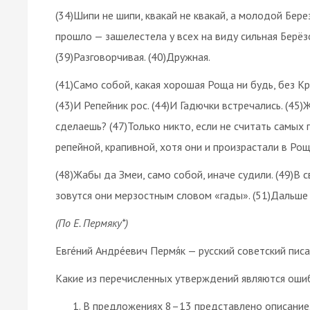
(34)Шипи не шипи, квакай не квакай, а молодой Берез
прошло — зашелестела у всех на виду сильная Берёзов
(39)Разговорчивая. (40)Дружная.
(41)Само собой, какая хорошая Роща ни будь, без Кр
(43)И Репейник рос. (44)И Гадючки встречались. (45)
сделаешь? (47)Только никто, если не считать самых
репейной, крапивной, хотя они и произрастали в Рощ
(48)Жабы да Змеи, само собой, иначе судили. (49)В с
зовутся они мерзостным словом «гады». (51)Дальше 
(По Е. Пермяку*)
Евге́ний Андре́евич Пермя́к — русский советский пис
Какие из перечисленных утверждений являются оши
В предложениях 8–13 представлено описание