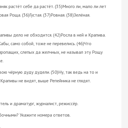
няк растёт себе да растёт. (35)Много ли, мало ли лет
ая Роща. (36)Густая. (37)Ровная. (38)Зелёная.
апивы дело не обходится. (42)Росла в ней и Крапива.
Жабы, само собой, тоже не перевелись. (46)Что
 пропащих, слепых да желчных, не называл эту Рощу
е.
вою чёрную дуду дудели. (50)Ну, так ведь на то и
Крапивы не видят, выше Репейника не глядят.
атель и драматург, журналист, режиссёр.
бочными? Укажите номера ответов.
.