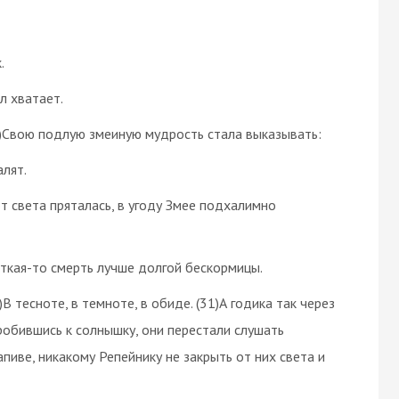
.
л хватает.
23)Свою подлую змеиную мудрость стала выказывать:
алят.
от света пряталась, в угоду Змее подхалимно
ткая-то смерть лучше долгой бескормицы.
0)В тесноте, в темноте, в обиде. (31)А годика так через
Пробившись к солнышку, они перестали слушать
апиве, никакому Репейнику не закрыть от них света и