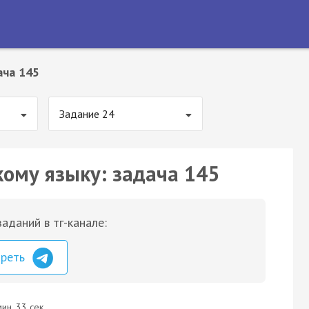
ача 145
Задание 24
кому языку: задача 145
аданий в тг-канале:
треть
ин. 33 сек.