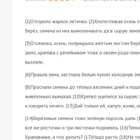
(1)Отгорело жаркое летичко. (2)Хлопотливая осень 
берёз, семена из них вымолачивать да в сырую земл
(3)Отсеялась осень, поприкрыла жёлтым листом берёз
дело, крапива с репейником тоже о своём роде-пле
высеяли.
(6)Пришла зима, застлала белым пухом холодную зе
(8)Проспали семена до тёплых весенних дней и пошли
живёхонько вымахал. (10)Крепко уцепился за сырую зе
и говорить нечего. (13)Дай только ей, хапуге, волю,
(14)Берёзовые семена тоже зелёную поросль дали. (
всё же росточки о три листочка поднялись. (16)Темн
Крапивнике, а что делать? (17)Надо расти. (18)На то