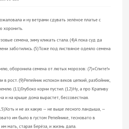
пожаловала и ну ветрами сдувать зелёное платье с
ю хоронить.
овые семена, зиму кликать стала. (4)А пока суд да
мени заботились. (5)Тоже под листвяное одеяло семена
млю, оборонила семена от лютых морозов: (7)«Спите!»
 в рост. (9)Репейник испокон веков цепкий, разбойник,
млю. (11)Глубоко корни пустил. (12)Ну, а про Крапиву
 она и на крыше дома вырастет, бессовестная.
15)Хоть и не ах какую — не выше лесного ландыша, —
овато им было в густом Репейнике, тесновато в
 им мать, старая Берёза, и жизнь дала.