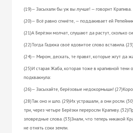
(19)— Засыхали бы уж вы лучше! — говорит Крапива.
(20)— Всё равно сгниёте, — поддакивает ей Репейник
(21)А Берёзки молчат, слушают да растут, сколько си
(22)Тогда Гадюка своё ядовитое слово вставила. (
(24)— Миром, дескать, те правят, которые жгут да ж
(25)И старая Жаба, которая тоже в крапивной тени 
подквакнула:
(26)— Засыхайте, берёзовые недокормыши! (27)Коро
(28)Так оно и шло. (29)Их устрашали, а они росли. (3
три, через четыре Берёзки переросли Крапиву. (32)
зловредные слова. (33)Знали, что теперь никакой Кр
не отнять соки земли.