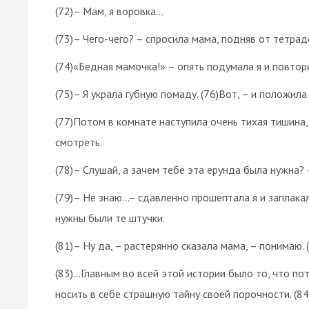
(72)– Мам, я воровка...
(73)– Чего-чего? – спросила мама, подняв от тетрад
(74)«Бедная мамочка!» – опять подумала я и повтор
(75)– Я украла губную помаду. (76)Вот, – и положила 
(77)Потом в комнате наступила очень тихая тишина, 
смотреть.
(78)– Слушай, а зачем тебе эта ерунда была нужна?
(79)– Не знаю…– сдавленно прошептала я и заплакала
нужны были те штучки.
(81)– Ну да, – растерянно сказала мама, – понимаю. 
(83)…Главным во всей этой истории было то, что по
носить в себе страшную тайну своей порочности. (84