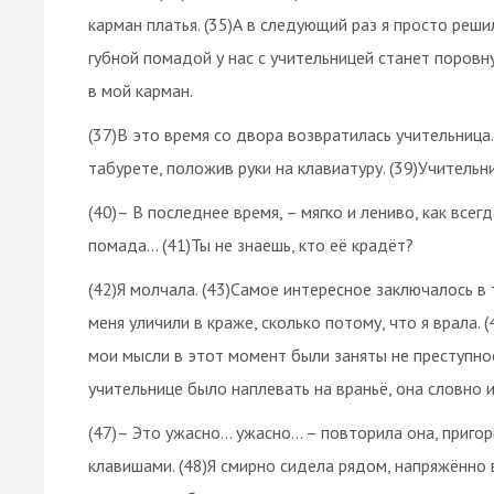
карман платья. (35)А в следующий раз я просто реши
губной помадой у нас с учительницей станет поров
в мой карман.
(37)В это время со двора возвратилась учительница
табурете, положив руки на клавиатуру. (39)Учительн
(40)– В последнее время, – мягко и лениво, как всег
помада... (41)Ты не знаешь, кто её крадёт?
(42)Я молчала. (43)Самое интересное заключалось в
меня уличили в краже, сколько потому, что я врала. 
мои мысли в этот момент были заняты не преступнос
учительнице было наплевать на враньё, она словно и
(47)– Это ужасно... ужасно... – повторила она, пр
клавишами. (48)Я смирно сидела рядом, напряжённо в