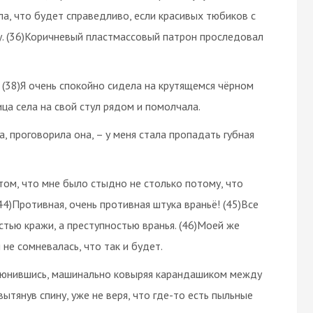
ла, что будет справедливо, если красивых тюбиков с
ну. (36)Коричневый пластмассовый патрон проследовал
. (38)Я очень спокойно сидела на крутящемся чёрном
ица села на свой стул рядом и помолчала.
да, проговорила она, – у меня стала пропадать губная
 том, что мне было стыдно не столько потому, что
(44)Противная, очень противная штука враньё! (45)Все
тью кражи, а преступностью вранья. (46)Моей же
 не сомневалась, что так и будет.
игорюнившись, машинально ковыряя карандашиком между
ытянув спину, уже не веря, что где-то есть пыльные