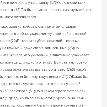
ой или не любила учительницу. (17)Моё отношение к
ности. (18)Так было нужно – заниматься музыкой, как
ень мама хотела этого.
лько, сколько требовалось, при этом блуждая
о однажды я и обнаружила между решёткой и оконной
чения.(22)Патроны с губной помадой – красные,
 не нужные и даже слегка запылён- ные. (23)Но
– нет, я знала, что учительница тщательно ухаживает
лько помады для одного рта? (25)Доиграв такт ровно
 и стала осматривать всё это богатство. (26)В какой
бы иметь хотя бы одну такую вещичку? (27)Каков был
да, что взять чужую вещь – это значит украсть?
о. (30)Без спроса. (31)Но о каком спросе могла идти
 (32)Ведь их было так много! (33)Чуть ли не семь-
мой взгляд, скромный – белый патрон и сунула его в