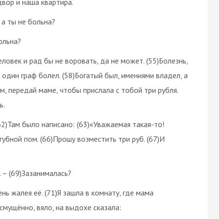
вор и наша квартира.
 а ты не больна?
ольна?
еловек и рад бы не воровать, да не может. (55)Болезнь,
 один граф болел. (58)Богатый был, имениями владел, а
ем, передай маме, чтобы прислала с тобой три рубля.
ь.
(62)Там было написано: (63)«Уважаемая такая-то!
 губной пом. (66)Прошу возместить три руб. (67)И
. – (69)Зазанималась?
нь жалея её. (71)Я зашла в комнату, где мама
смущённо, вяло, на выдохе сказала: