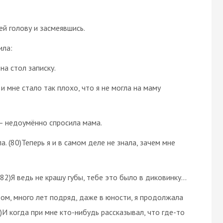
ей голову и засмеявшись.
ила:
на стол записку.
и мне стало так плохо, что я не могла на маму
 – недоумённо спросила мама.
. (80)Теперь я и в самом деле не знала, зачем мне
(82)Я ведь не крашу губы, тебе это было в диковинку…
том, много лет подряд, даже в юности, я продолжала
)И когда при мне кто-нибудь рассказывал, что где-то