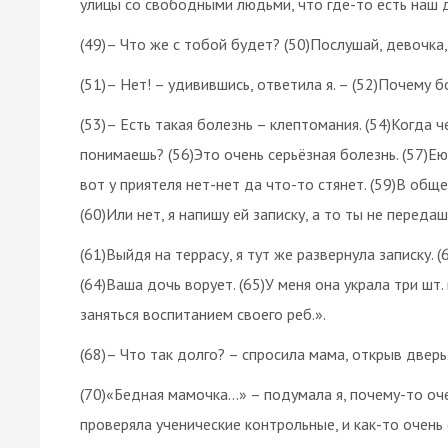
улицы со свободными людьми, что где-то есть наш д
(49)– Что же с тобой будет? (50)Послушай, девочка,
(51)– Нет! – удивившись, ответила я. – (52)Почему б
(53)– Есть такая болезнь – клептомания. (54)Когда ч
понимаешь? (56)Это очень серьёзная болезнь. (57)Ею
вот у приятеля нет-нет да что-то стянет. (59)В общ
(60)Или нет, я напишу ей записку, а то ты не передаш
(61)Выйдя на террасу, я тут же развернула записку. 
(64)Ваша дочь ворует. (65)У меня она украла три шт.
заняться воспитанием своего реб.».
(68)– Что так долго? – спросила мама, открыв дверь
(70)«Бедная мамочка...» – подумала я, почему-то оче
проверяла ученические контрольные, и как-то очень 