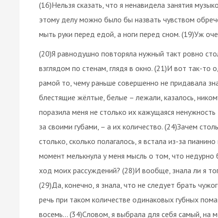
(16)Нельзя сказать, что я ненавидела занятия музык
этому делу можно было бы назвать чувством обречён
мыть руки перед едой, а ноги перед сном. (19)Уж оч
(20)Я равнодушно повторяла нужный такт ровно сто
взглядом по стенам, глядя в окно. (21)И вот так-т
рамой то, чему раньше совершенно не придавала зна
блестящие жёлтые, белые – лежали, казалось, никому
поразила меня не столько их кажущаяся ненужность 
за своими губами, – а их количество. (24)Зачем сто
столько, сколько полагалось, я встала из-за пианино
момент мелькнула у меня мысль о том, что недурно 
ход моих рассуждений? (28)И вообще, знала ли я тог
(29)Да, конечно, я знала, что не следует брать чужог
речь при таком количестве одинаковых губных помад?
восемь... (34)Словом, я выбрала для себя самый, на 