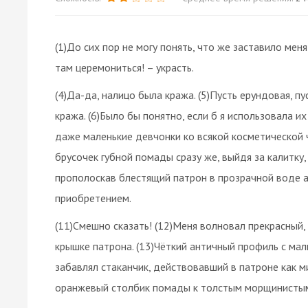
(1)До сих пор не могу понять, что же заставило меня 
там церемониться! – украсть.
(4)Да-да, налицо была кража. (5)Пусть ерундовая, п
кража. (6)Было бы понятно, если б я использовала их
даже маленькие девчонки ко всякой косметической че
брусочек губной помады сразу же, выйдя зa калитку,
прополоскав блестящий патрон в прозрачной воде а
приобретением.
(11)Смешно сказать! (12)Меня волновал прекрасный,
крышке патрона. (13)Чёткий античный профиль с ма
забавлял стаканчик, действовавший в патроне как м
оранжевый столбик помады к толстым морщинистым