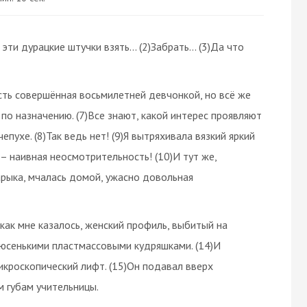
эти дурацкие штучки взять... (2)Забрать... (3)Да что
усть совершённая восьмилетней девчонкой, но всё же
 по назначению. (7)Все знают, какой интерес проявляют
пухе. (8)Так ведь нет! (9)Я вытряхивала вязкий яркий
 – наивная неосмотрительность! (10)И тут же,
рыка, мчалась домой, ужасно довольная
 как мне казалось, женский профиль, выбитый на
люсенькими пластмассовыми кудряшками. (14)И
икроскопический лифт. (15)Он подавал ввepx
 губам учительницы.