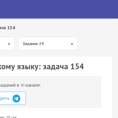
ача 154
Задание 24
кому языку: задача 154
аданий в тг-канале:
треть
ин. 10 сек.