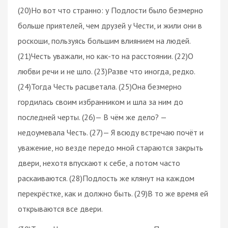
(20)Но вот что странно: у Подлости было безмерно
больше приятелей, чем друзей у Чести, и жили они в
роскоши, пользуясь большим влиянием на людей.
(21)Честь уважали, но как-то на расстоянии. (22)О
любви речи и не шло. (23)Разве что иногда, редко.
(24)Тогда Честь расцветала. (25)Она безмерно
гордилась своим избранником и шла за ним до
последней черты. (26)— В чём же дело? —
недоумевала Честь. (27)— Я всюду встречаю почёт и
уважение, но везде передо мной стараются закрыть
двери, нехотя впускают к себе, а потом часто
раскаиваются. (28)Подлость же клянут на каждом
перекрёстке, как и должно быть. (29)В то же время ей
открываются все двери.