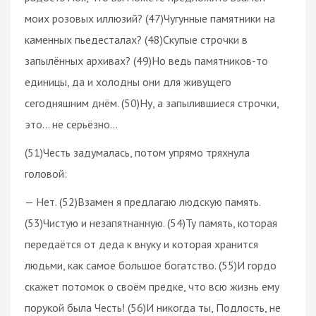
моих розовых иллюзий? (47)Чугунные памятники на
каменных пьедесталах? (48)Скупые строчки в
запылённых архивах? (49)Но ведь памятников-то
единицы, да и холодны они для живущего
сегодняшним днём. (50)Ну, а запылившиеся строчки,
это… не серьёзно…
(51)Честь задумалась, потом упрямо тряхнула
головой:
— Нет. (52)Взамен я предлагаю людскую память.
(53)Чистую и незапятнанную. (54)Ту память, которая
передаётся от деда к внуку и которая хранится
людьми, как самое большое богатство. (55)И гордо
скажет потомок о своём предке, что всю жизнь ему
порукой была Честь! (56)И никогда ты, Подлость, не