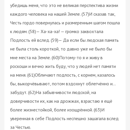
убедишь меня, что это не великая перспектива жизни
каждого человека на нашей Земле. (57)И сказав так,
Честь гордо повернулась и размеренным шагом пошла
к людям. (58)— Ха-ха-ха! — громко заквохтала
Подлость ей вслед. (59)— Да если бы людская память
не была столь короткой, то давно уже не было бы
мне места на Земле. (60)Потому-то я и живу в
роскоши и вечно жить буду, что у людей нет памяти
на меня. (61)Обличают подлость, с корнем, казалось
бы, выкорчёвывают, потом вздохнут облегчённо и…
забудут. (62)На забывчивости людской, на
доверчивости их, как на дрожжах, взрастаю я ещё
более жизнестойкой, более изощрённой. (63)И
уверенная в себе Подлость неспешно зашагала вслед
за Честью.