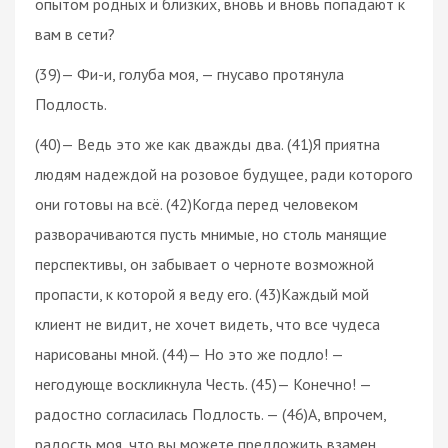
опытом родных и близких, вновь и вновь попадают к
вам в сети?
(39)— Фи-и, голуба моя, — гнусаво протянула
Подлость.
(40)— Ведь это же как дважды два. (41)Я приятна
людям надеждой на розовое будущее, ради которого
они готовы на всё. (42)Когда перед человеком
разворачиваются пусть мнимые, но столь манящие
перспективы, он забывает о черноте возможной
пропасти, к которой я веду его. (43)Каждый мой
клиент не видит, не хочет видеть, что все чудеса
нарисованы мной. (44)— Но это же подло! —
негодующе воскликнула Честь. (45)— Конечно! —
радостно согласилась Подлость. — (46)А, впрочем,
радость моя, что вы можете предложить взамен