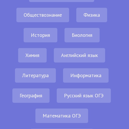
Обществознание
Физика
История
Биология
Химия
Английский язык
Литература
Информатика
География
Русский язык ОГЭ
Математика ОГЭ