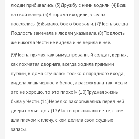
людям прибивались. (3)Дружбу с ними водили. (4)Всяк
на свой манер. (5)В города входили, в сёлах
поселялись. (6)Бывало, бок о бок жили. (7)Честь всегда
Подлость замечала и людям указывала. (8)Подлость
же никогда Чести не видела и не верила в неё.
(9)Честь, прямая, как вымуштрованный солдат, верная,
как лохматая дворняга, всегда ходила прямыми
путями, в дома стучалась только с парадного входа,
видела лишь чёрное и белое, а рассуждала так: «Если
это не хорошо, то это плохо!» (10)Трудная жизнь
была у Чести. (11)Нередко захлопывались перед ней
двери подъездов. (12)Часто проклинали её те, с кем
шла плечом к плечу, с кем делила свои скудные
запасы.