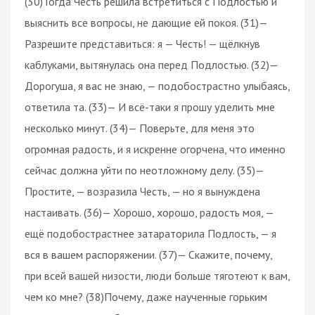
(30)Тогда Честь решила встретиться с Подлостью и
выяснить все вопросы, не дающие ей покоя. (31)—
Разрешите представиться: я — Честь! — щёлкнув
каблуками, вытянулась она перед Подлостью. (32)—
Дорогуша, я вас не знаю, — подобострастно улыбаясь,
ответила та. (33)— И всё-таки я прошу уделить мне
несколько минут. (34)— Поверьте, для меня это
огромная радость, и я искренне огорчена, что именно
сейчас должна уйти по неотложному делу. (35)—
Простите, — возразила Честь, — но я вынуждена
настаивать. (36)— Хорошо, хорошо, радость моя, —
ещё подобострастнее затараторила Подлость, — я
вся в вашем распоряжении. (37)— Скажите, почему,
при всей вашей низости, люди больше тяготеют к вам,
чем ко мне? (38)Почему, даже наученные горьким