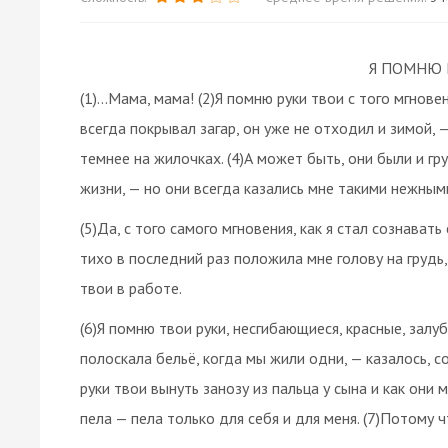
Я ПОМНЮ Р
(1)...Мама, мама! (2)Я помню руки твои с того мгновен
всегда покрывал загар, он уже не отходил и зимой, 
темнее на жилочках. (4)А может быть, они были и гр
жизни, — но они всегда казались мне такими нежными
(5)Да, с того самого мгновения, как я стал сознават
тихо в последний раз положила мне голову на грудь,
твои в работе.
(6)Я помню твои руки, несгибающиеся, красные, залу
полоскала бельё, когда мы жили одни, — казалось, с
руки твои вынуть занозу из пальца у сына и как они 
пела — пела только для себя и для меня. (7)Потому ч