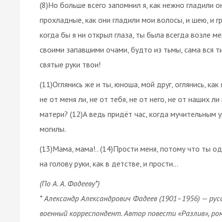
(8)Но больше всего запомнил я, как нежно гладили о
прохладные, как они гладили мои волосы, и шею, и гр
когда бы я ни открыл глаза, ты была всегда возле ме
своими запавшими очами, будто из тьмы, сама вся тих
святые руки твои!
(11)Оглянись же и ты, юноша, мой друг, оглянись, как
не от меня ли, не от тебя, не от него, не от наших 
матери? (12)А ведь придёт час, когда мучительным 
могилы.
(13)Мама, мама!.. (14)Прости меня, потому что ты 
на голову руки, как в детстве, и прости...
(По А. А. Фадееву*)
* Александр Александрович Фадеев (1901–1956) — ру
военный корреспондент. Автор повести «Разлив», ром