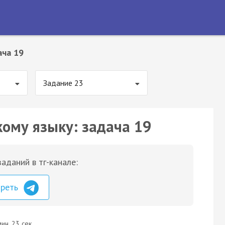
ача 19
Задание 23
кому языку: задача 19
аданий в тг-канале:
треть
ин. 23 сек.