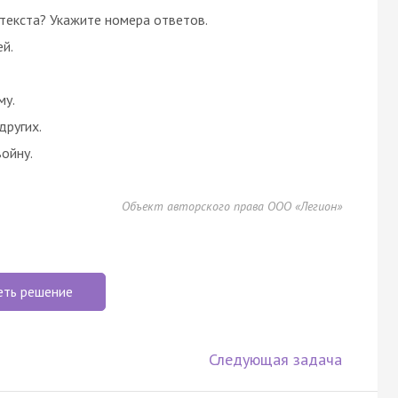
текста? Укажите номера ответов.
ей.
му.
других.
войну.
Объект авторского права ООО «Легион»
еть решение
Следующая задача