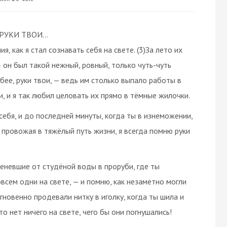
УКИ ТВОИ...
ия, как я стал сознавать себя на свете. (3)За лето их
— он был такой нежный, ровный, только чуть-чуть
убее, руки твои, — ведь им столько выпало работы в
, и я так любил целовать их прямо в тёмные жилочки.
ь себя, и до последней минуты, когда ты в изнеможении,
 провожая в тяжёлый путь жизни, я всегда помню руки
беневшие от студёной воды в проруби, где ты
овсем одни на свете, — и помню, как незаметно могли
мгновенно продевали нитку в иголку, когда ты шила и
то нет ничего на свете, чего бы они погнушались!