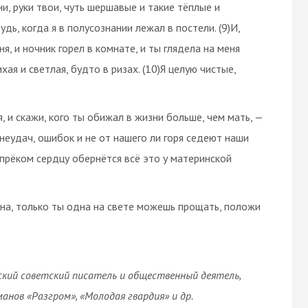
ни, руки твои, чуть шершавые и такие тёплые и
удь, когда я в полусознании лежал в постели. (9)И,
ня, и ночник горел в комнате, и ты глядела на меня
ая и светлая, будто в ризах. (10)Я целую чистые,
 я, и скажи, кого ты обижал в жизни больше, чем мать, —
ли неудач, ошибок и не от нашего ли горя седеют наши
упрёком сердцу обернётся всё это у материнской
одна, только ты одна на свете можешь прощать, положи
сский советский писатель и общественный деятель,
анов «Разгром», «Молодая гвардия» и др.