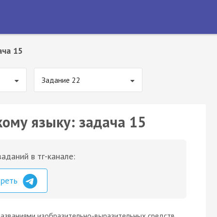
ача 15
Задание 22
кому языку: задача 15
аданий в тг-канале:
треть
названиями изобразительно-выразительных средств