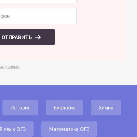
ОТПРАВИТЬ
ых данных
.
История
Биология
Химия
й язык ОГЭ
Математика ОГЭ