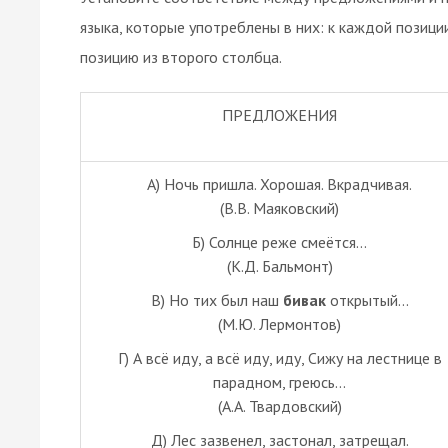
языка, которые употреблены в них: к каждой позиц
позицию из второго столбца.
ПРЕДЛОЖЕНИЯ
А) Ночь пришла. Хорошая. Вкрадчивая.
(В.В. Маяковский)
Б) Солнце реже смеётся...
(К.Д. Бальмонт)
В) Но тих был наш
бивак
открытый...
(М.Ю. Лермонтов)
Г) А всё иду, а всё иду, иду, Сижу на лестнице в
парадном, греюсь...
(А.А. Твардовский)
Д) Лес зазвенел, застонал, затрещал.