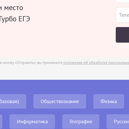
и место
Турбо ЕГЭ
а кнопку «Отправить», вы принимаете
положение об обработке персональн
базовая)
Обществознание
Физика
Информатика
География
Русски