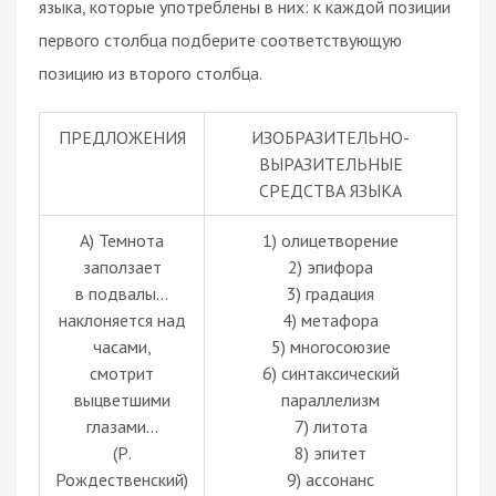
языка, которые употреблены в них: к каждой позиции
первого столбца подберите соответствующую
позицию из второго столбца.
ПРЕДЛОЖЕНИЯ
ИЗОБРАЗИТЕЛЬНО-
ВЫРАЗИТЕЛЬНЫЕ
СРЕДСТВА ЯЗЫКА
А) Темнота
1) олицетворение
заползает
2) эпифора
в подвалы...
3) градация
наклоняется над
4) метафора
часами,
5) многосоюзие
смотрит
6) синтаксический
выцветшими
параллелизм
глазами...
7) литота
(Р.
8) эпитет
Рождественский)
9) ассонанс