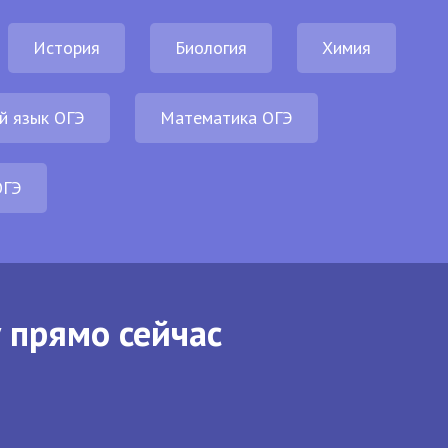
История
Биология
Химия
й язык ОГЭ
Математика ОГЭ
ОГЭ
 прямо сейчас