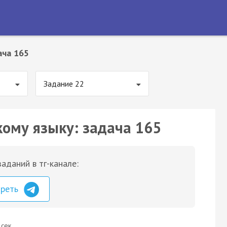
ача 165
Задание 22
кому языку: задача 165
аданий в тг-канале:
треть
 сек.