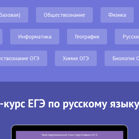
базовая)
Обществознание
Физика
Информатика
География
Русски
ствознание ОГЭ
Химия ОГЭ
Биология 
-курс ЕГЭ по русскому языку