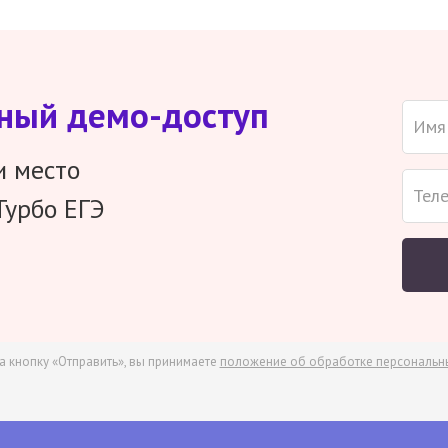
тный демо-доступ
и место
Турбо ЕГЭ
а кнопку «Отправить», вы принимаете
положение об обработке персональн