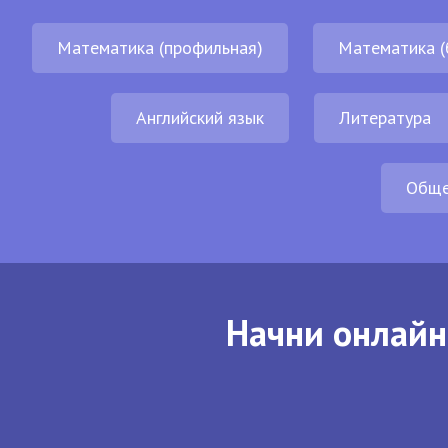
Математика (профильная)
Математика (
Английский язык
Литература
Обще
Начни онлайн