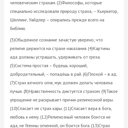
человеческим страхам. (2)Философы, которые
специально исследовали природу страха, – Кьеркегор,
Шеллинг, Уайдлер – опирались прежде всего на
Библию.
(3)Обыденное сознание зачастую уверено, что
религия держится на страхе наказания. (4)Картины
ада должны устрашать, удерживать от греха.
(5)Система простая – будешь хороший,
добродетельный, – попадёшь в рай. (6)Плохой – в ад.
(7)Страх вечного огня, мук должен делать человека
лучше. (8)Нравственность диктуется страхом. (9)Такое
упрощение не раскрывает причин религиозной веры.
(10)Спасает не страх кары. (11)Спасает вера в Бога,
любовь к нему. (12)Религиозный человек боится не
ада, не Геенны огненной, он боится Бога. (13)Страх