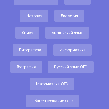
История
Биология
Химия
Английский язык
Литература
Информатика
География
Русский язык ОГЭ
Математика ОГЭ
Обществознание ОГЭ