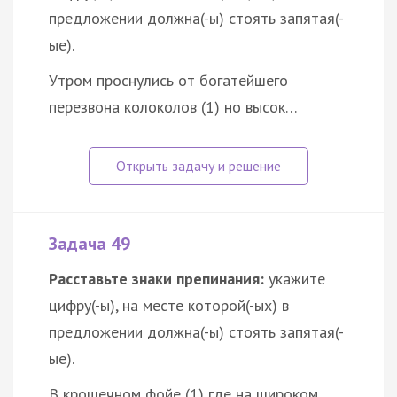
предложении должна(-ы) стоять запятая(-
ые).
Утром проснулись от богатейшего
перезвона колоколов (1) но высок…
Задача 49
Расставьте знаки препинания:
укажите
цифру(-ы), на месте которой(-ых) в
предложении должна(-ы) стоять запятая(-
ые).
В крошечном фойе (1) где на широком