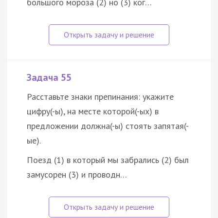
большого мороза (2) но (3) ког…
Задача 55
Расставьте знаки препинания: укажите
цифру(-ы), на месте которой(-ых) в
предложении должна(-ы) стоять запятая(-
ые).
Поезд (1) в который мы забрались (2) был
замусорен (3) и проводн…