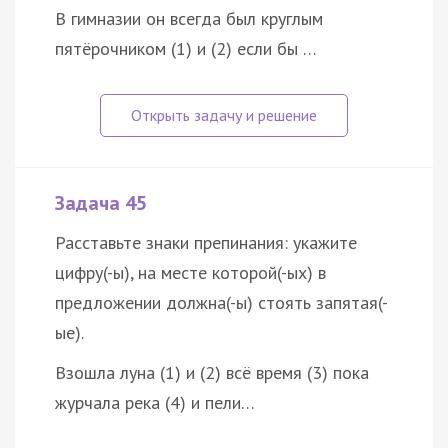
В гимназии он всегда был круглым
пятёрочником (1) и (2) если бы …
Задача 45
Расставьте знаки препинания: укажите
цифру(-ы), на месте которой(-ых) в
предложении должна(-ы) стоять запятая(-
ые).
Взошла луна (1) и (2) всё время (3) пока
журчала река (4) и пели…