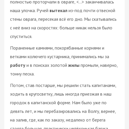
полностью проторчали в овраге, <...> заканчивалась
наша улочка. Ручей
вытекал
из-под почти отвесной
стены оврага, пересекая всё его дно. Мы скатывались
с неё вниз на скоростях: больше никак нельзя было
спуститься.
Пораненные камнями, покорябанные корнями и
ветками колючего кустарника, принимались мы за
работу
и в поисках золотой
жилы
промыли, наверно,
тонну песка.
Потом, став постарше, мы решили стать капитанами,
ходить в кругосветку, лишь иногда приезжая в наш
городок в капитанской форме. Нам было уже по
девять лет, и мы перебазировались на Волгу, вернее,
на залив, где, как по заказу, недалеко от берега
стояла большая, практически целёхонькая баржа.