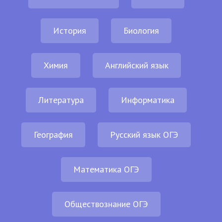
История
Биология
Химия
Английский язык
Литература
Информатика
География
Русский язык ОГЭ
Математика ОГЭ
Обществознание ОГЭ