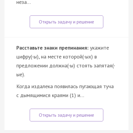
неза…
Расставьте знаки препинания:
укажите
цифру(-ы), на месте которой(-ых) в
предложении должна(-ы) стоять запятая(-
ые).
Когда издалека появилась пугающая туча
с дымящимися краями (1) и…