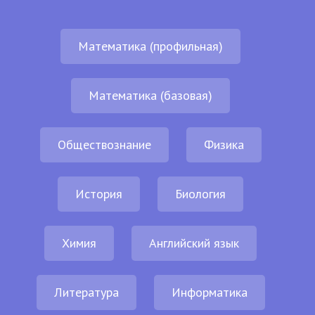
Математика (профильная)
Математика (базовая)
Обществознание
Физика
История
Биология
Химия
Английский язык
Литература
Информатика