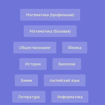
Математика (профильная)
Математика (базовая)
Обществознание
Физика
История
Биология
Химия
Английский язык
Литература
Информатика