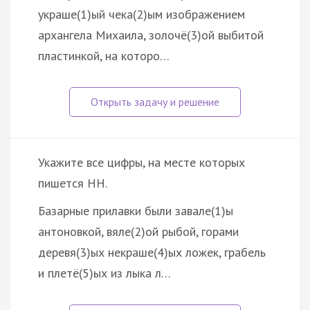
украше(1)ый чека(2)ым изображением
архангела Михаила, золочё(3)ой выбитой
пластинкой, на которо…
Укажите все цифры, на месте которых
пишется НН.
Базарные прилавки были завале(1)ы
антоновкой, вяле(2)ой рыбой, горами
деревя(3)ых некраше(4)ых ложек, грабель
и плетё(5)ых из лыка л…