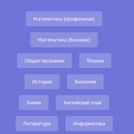
Математика (профильная)
Математика (базовая)
Обществознание
Физика
История
Биология
Химия
Английский язык
Литература
Информатика