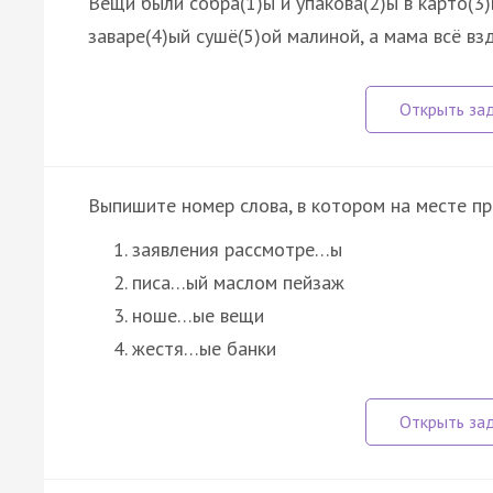
Вещи были собра(1)ы и упакова(2)ы в карто(3)
заваре(4)ый сушё(5)ой малиной, а мама всё в
Выпишите номер слова, в котором на месте п
заявления рассмотре…ы
писа…ый маслом пейзаж
ноше…ые вещи
жестя…ые банки