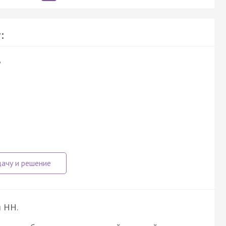
:
?
я НН.