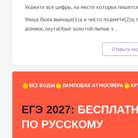
Укажите все цифры, на месте которых пишется
Улица была вымоще(1)а и чисто подмете(2)а, 
домики, окута(4)ые золотой пылью з…
БЕЗ ВОДЫ
ЛАМПОВАЯ АТМОСФЕРА
КР
ЕГЭ 2027:
БЕСПЛАТН
ПО РУССКОМУ