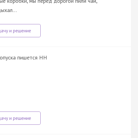
ые коробки, мы перед дорогой пили чай,
здыхал…
ропуска пишется НН