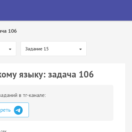
ача 106
Задание 15
кому языку: задача 106
аданий в тг-канале:
треть
 сек.