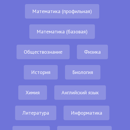
Математика (профильная)
Математика (базовая)
Обществознание
Физика
История
Биология
Химия
Английский язык
Литература
Информатика