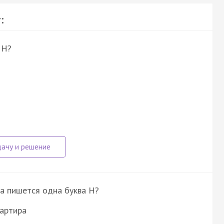
:
НН?
ка пишется одна буква Н?
вартира