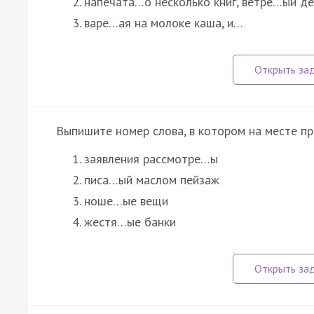
напечата…о несколько книг, ветре…ый де
варе…ая на молоке каша, и…
Выпишите номер слова, в котором на месте п
заявления рассмотре…ы
писа…ый маслом пейзаж
ноше…ые вещи
жестя…ые банки