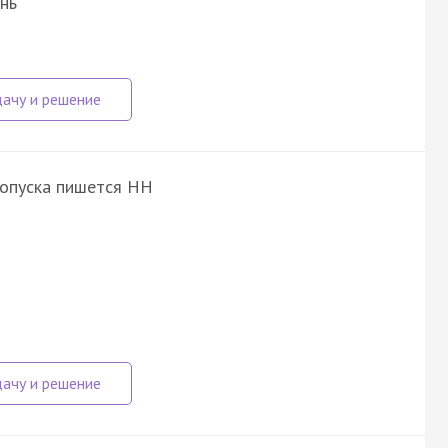
нь
ропуска пишется НН