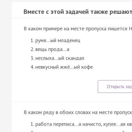
Вместе с этой задачей также решают
В каком примере на месте пропуска пишется 
румя…ый младенец
вещь прода…а
неслыха…ый скандал
невкусный жжё…ый кофе
В каком ряду в обоих словах на месте пропус
работа переписа…а начисто, купле…ая к