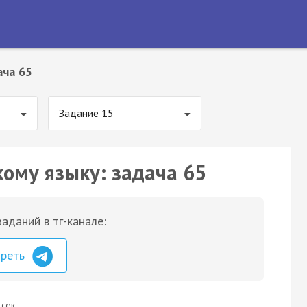
ача 65
Задание 15
кому языку: задача 65
аданий в тг-канале:
треть
 сек.