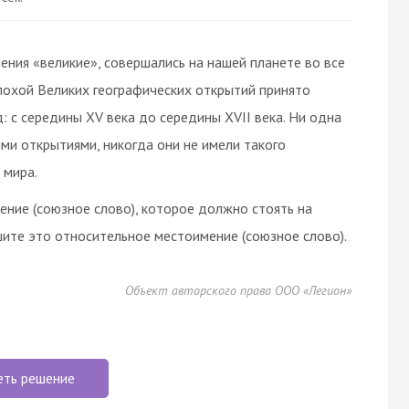
ения «великие», совершались на нашей планете во все
эпохой Великих географических открытий принято
 с середины ХV века до середины ХVII века. Ни одна
ми открытиями, никогда они не имели такого
 мира.
ние (союзное слово), которое должно стоять на
шите это относительное местоимение (союзное слово).
Объект авторского права ООО «Легион»
еть решение