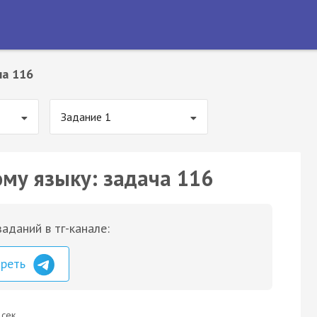
ча 116
Задание 1
ому языку: задача 116
аданий в тг-канале:
треть
 сек.