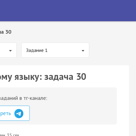
ча 30
Задание 1
ому языку: задача 30
аданий в тг-канале:
треть
ин. 35 сек.