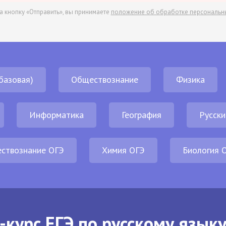
а кнопку «Отправить», вы принимаете
положение об обработке персональн
базовая)
Обществознание
Физика
Информатика
География
Русски
ствознание ОГЭ
Химия ОГЭ
Биология 
-курс ЕГЭ по русскому языку