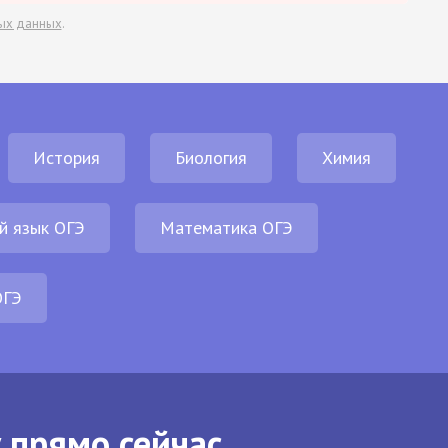
ых данных
.
История
Биология
Химия
й язык ОГЭ
Математика ОГЭ
ОГЭ
 прямо сейчас