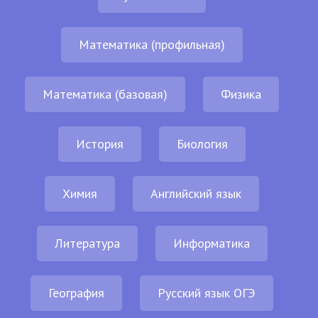
Математика (профильная)
Математика (базовая)
Физика
История
Биология
Химия
Английский язык
Литература
Информатика
География
Русский язык ОГЭ