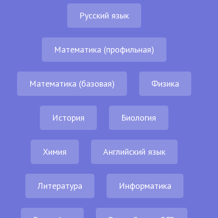
Русский язык
Математика (профильная)
Математика (базовая)
Физика
История
Биология
Химия
Английский язык
Литература
Информатика