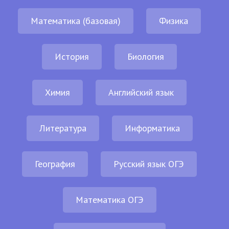
Математика (базовая)
Физика
История
Биология
Химия
Английский язык
Литература
Информатика
География
Русский язык ОГЭ
Математика ОГЭ