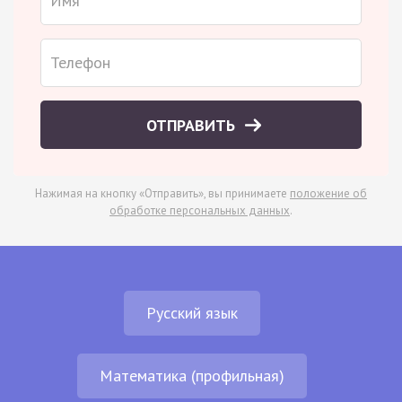
ОТПРАВИТЬ
Нажимая на кнопку «Отправить», вы принимаете
положение об
обработке персональных данных
.
Русский язык
Математика (профильная)