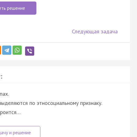
еть решение
Следующая задача
:
пах.
выделяются по этносоциальному признаку.
троится…