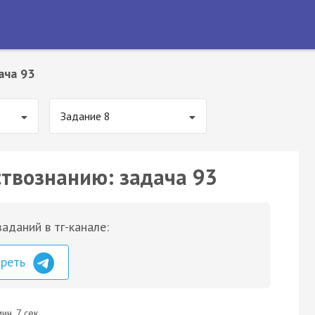
ача 93
Задание 8
ствознанию: задача 93
аданий в тг-канале:
треть
ин. 7 сек.