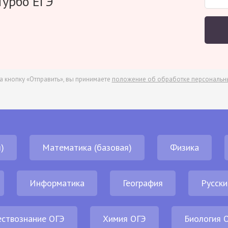
Турбо ЕГЭ
а кнопку «Отправить», вы принимаете
положение об обработке персональн
)
Математика (базовая)
Физика
Информатика
География
Русски
ствознание ОГЭ
Химия ОГЭ
Биология 