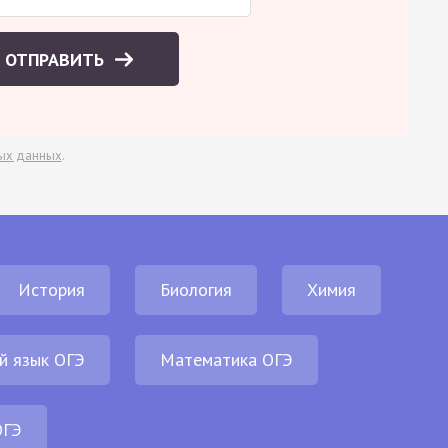
ОТПРАВИТЬ
ых данных
.
История
Биология
Химия
й язык ОГЭ
Математика ОГЭ
ОГЭ