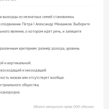
да выходцы из незнатных семей становились
я сподвижник Петра I Александр Меншиков. Выберите
ьного явления, о котором идёт речь, и запишите
различным критериям: размер дохода, уровень
й и вертикальной.
 восходящей и нисходящей.
ость низкая или отсутствует вообще.
устриального общества.
 однородна.
Объект авторского права ООО «Легион»