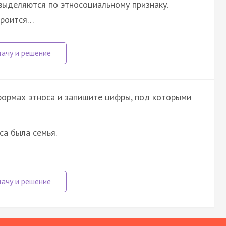
выделяются по этносоциальному признаку.
троится…
формах этноса и запишите цифры, под которыми
са была семья.