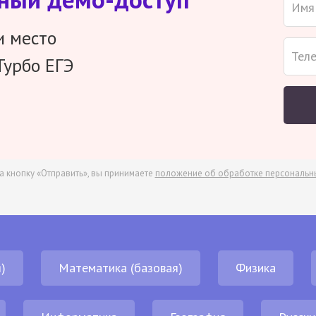
и место
Турбо ЕГЭ
а кнопку «Отправить», вы принимаете
положение об обработке персональн
)
Математика (базовая)
Физика