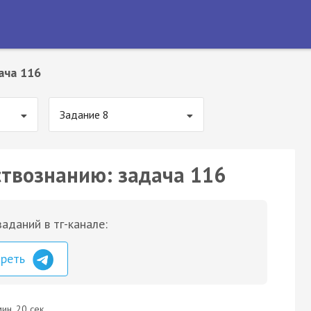
ача 116
Задание 8
ствознанию: задача 116
аданий в тг-канале:
треть
ин. 20 сек.