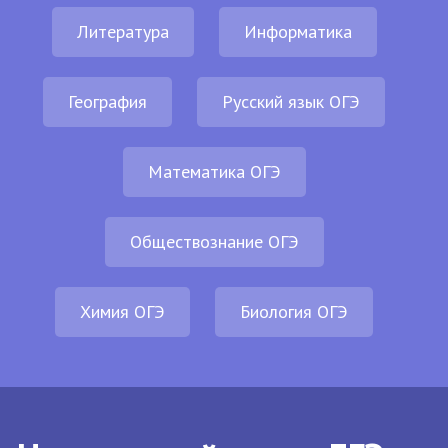
Литература
Информатика
География
Русский язык ОГЭ
Математика ОГЭ
Обществознание ОГЭ
Химия ОГЭ
Биология ОГЭ