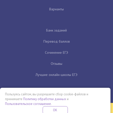
Варианты
Банк заданий
Перевод баллов
Сочинение ЕГЭ
Отзывы
Лучшие онлайн-школы ЕГЭ
Пользуясь сайтом, вы разрешаете сбор cookie-файлов и
принимаете
Политику обработки данных
и
Пользовательское соглашение
.
Бесплатная летняя школа
OK
ПОДРОБНЕЕ