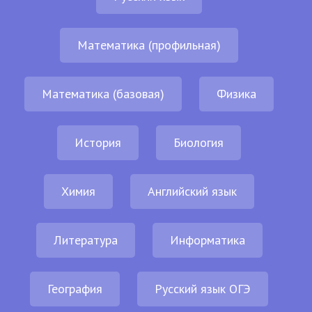
Математика (профильная)
Математика (базовая)
Физика
История
Биология
Химия
Английский язык
Литература
Информатика
География
Русский язык ОГЭ