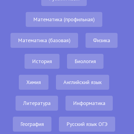
Математика (профильная)
Математика (базовая)
Физика
История
Биология
Химия
Английский язык
Литература
Информатика
География
Русский язык ОГЭ