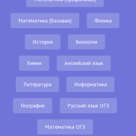
Математика (базовая)
Физика
История
Биология
Химия
Английский язык
Литература
Информатика
География
Русский язык ОГЭ
Математика ОГЭ