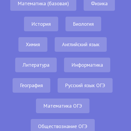
Математика (базовая)
Физика
История
Биология
Химия
Английский язык
Литература
Информатика
География
Русский язык ОГЭ
Математика ОГЭ
Обществознание ОГЭ