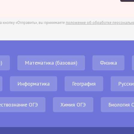
а кнопку «Отправить», вы принимаете
положение об обработке персональн
)
Математика (базовая)
Физика
Информатика
География
Русски
ствознание ОГЭ
Химия ОГЭ
Биология 