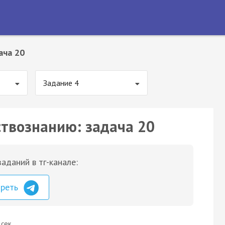
ача 20
Задание 4
ствознанию: задача 20
аданий в тг-канале:
треть
 сек.