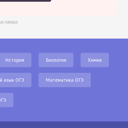
ых данных
.
История
Биология
Химия
й язык ОГЭ
Математика ОГЭ
ОГЭ